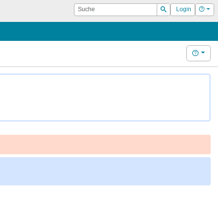
Suche
Hilf
Login
Suchen
Hilfe