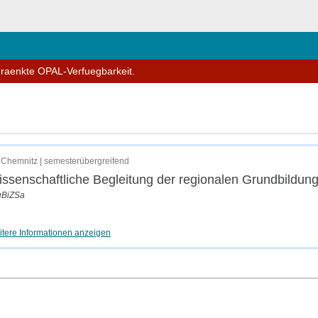
hließen
hraenkte OPAL-Verfuegbarkeit.
ungszentren in Sachsen
Chemnitz | semesterübergreifend
ssenschaftliche Begleitung der regionalen Grundbildun
uBiZSa
tere Informationen anzeigen