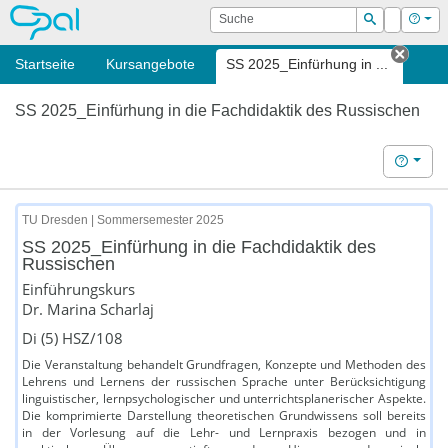
OPAL
Suche
Login
Hilf
Suchen
Startseite
Kursangebote
SS 2025_Einfürhung in ...
Tab s
SS 2025_Einfürhung in die Fachdidaktik des Russischen
Hilfe
TU Dresden | Sommersemester 2025
SS 2025_Einfürhung in die Fachdidaktik des
Russischen
Einführungskurs
Dr. Marina Scharlaj
Di (5) HSZ/108
Die Veranstaltung behandelt Grundfragen, Konzepte und Methoden des
Lehrens und Lernens der russischen Sprache unter Berücksichtigung
linguistischer, lernpsychologischer und unterrichtsplanerischer Aspekte.
Die komprimierte Darstellung theoretischen Grundwissens soll bereits
in der Vorlesung auf die Lehr- und Lernpraxis bezogen und in