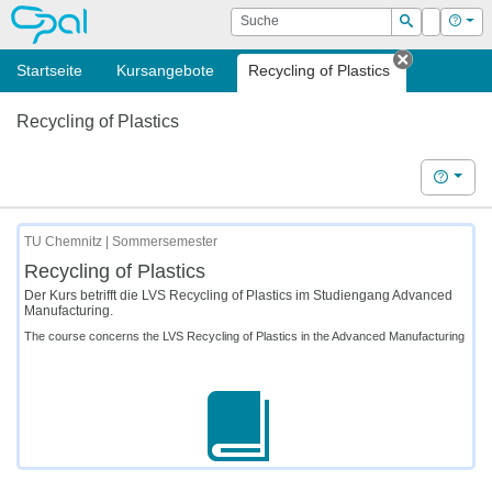
OPAL
Suche
Login
Hilf
Suchen
Startseite
Kursangebote
Recycling of Plastics
Tab schli
Recycling of Plastics
Hilfe
TU Chemnitz | Sommersemester
Recycling of Plastics
Der Kurs betrifft die LVS Recycling of Plastics im Studiengang Advanced
Manufacturing.
The course concerns the LVS Recycling of Plastics in the Advanced Manufacturing pro