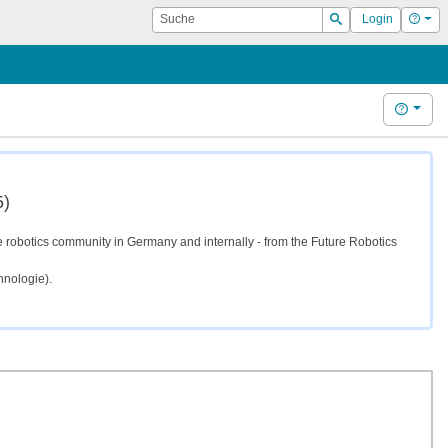
Suche
Hilf
Login
Suchen
Hilfe
5)
he robotics community in Germany and internally - from the Future Robotics
hnologie).