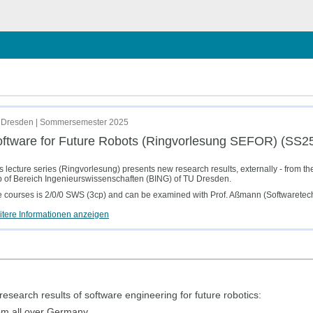
hließen
5)
 Dresden | Sommersemester 2025
ftware for Future Robots (Ringvorlesung SEFOR) (SS2
s lecture series (Ringvorlesung) presents new research results, externally - from t
 of Bereich Ingenieurswissenschaften (BING) of TU Dresden.
 courses is 2/0/0 SWS (3cp) and can be examined with Prof. Aßmann (Softwaretec
tere Informationen anzeigen
esearch results of software engineering for future robotics:
rom all over Germany