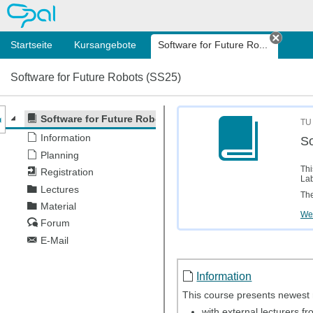
OPAL
Startseite
Kursangebote
Software for Future Ro...
Tab sc
Software for Future Robots (SS25)
nzeige des Kursmenüs
Software for Future Robots (Ringvorlesung SEFOR) (SS2
TU
Information
So
Planning
Thi
Registration
Lab
Lectures
The
Material
Wei
Forum
E-Mail
Information
This course presents newest r
with external lecturers f