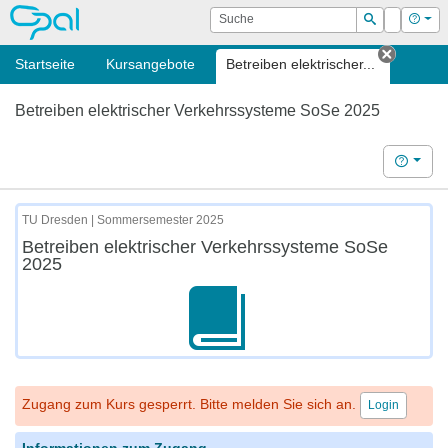
OPAL
Suche
Login
Hilf
Suchen
Startseite
Kursangebote
Betreiben elektrischer...
Tab sch
Betreiben elektrischer Verkehrssysteme SoSe 2025
Hilfe
TU Dresden | Sommersemester 2025
Betreiben elektrischer Verkehrssysteme SoSe
2025
Zugang zum Kurs gesperrt. Bitte melden Sie sich an.
Login