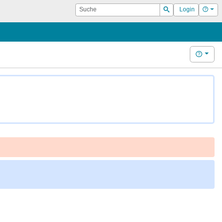
Suche
Hilf
Login
Suchen
Hilfe