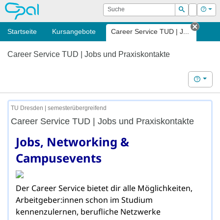
OPAL
Suche
Login
Hilf
Suchen
Startseite
Kursangebote
Career Service TUD | J...
Tab sc
Career Service TUD | Jobs und Praxiskontakte
Hilfe
TU Dresden | semesterübergreifend
Career Service TUD | Jobs und Praxiskontakte
Jobs, Networking &
Campusevents
Der Career Service bietet dir alle Möglichkeiten,
Arbeitgeber:innen schon im Studium
kennenzulernen, berufliche Netzwerke