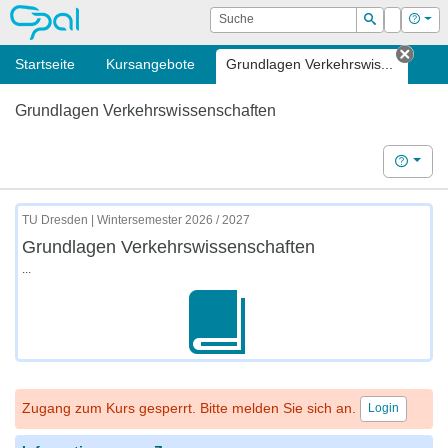
OPAL
Suche
Login
Hilf
Suchen
Startseite
Kursangebote
Grundlagen Verkehrswis...
Tab s
Grundlagen Verkehrswissenschaften
Hilfe
TU Dresden | Wintersemester 2026 / 2027
Grundlagen Verkehrswissenschaften
...
Zugang zum Kurs gesperrt. Bitte melden Sie sich an.
Login