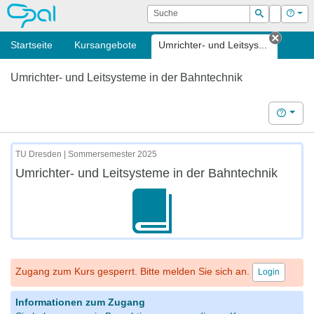
OPAL
Suche
Login
Hilf
Suchen
Startseite
Kursangebote
Umrichter- und Leitsys...
Tab sc
Umrichter- und Leitsysteme in der Bahntechnik
Hilfe
TU Dresden | Sommersemester 2025
Umrichter- und Leitsysteme in der Bahntechnik
Zugang zum Kurs gesperrt. Bitte melden Sie sich an.
Login
Informationen zum Zugang