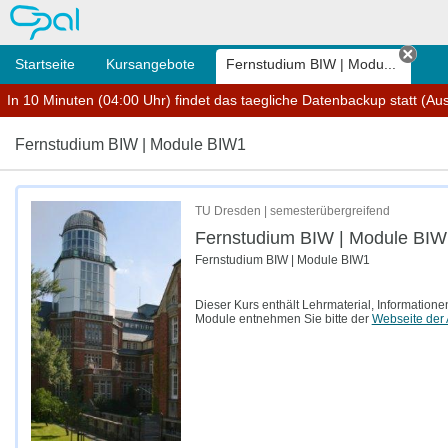
OPAL
Startseite
Kursangebote
Fernstudium BIW | Modu...
Tab 
In 10 Minuten (04:00 Uhr) findet das taegliche Datenbackup statt (Ausf
Fernstudium BIW | Module BIW1
TU Dresden | semesterübergreifend
Fernstudium BIW | Module BIW
Fernstudium BIW | Module BIW1
Dieser Kurs enthält Lehrmaterial, Informati
Module entnehmen Sie bitte der
Webseite der