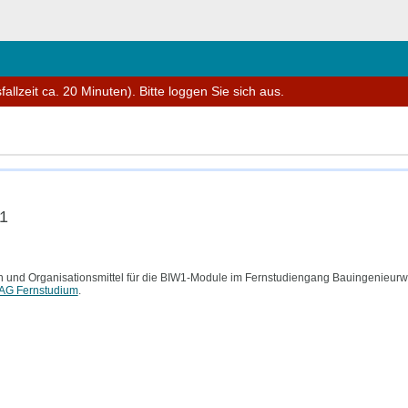
schließen
allzeit ca. 20 Minuten). Bitte loggen Sie sich aus.
1
onen und Organisationsmittel für die BIW1-Module im Fernstudiengang Bauingenie
 AG Fernstudium
.