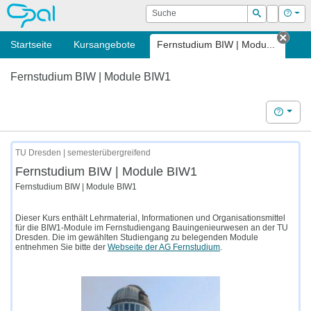
OPAL
Suche
Login
Hilf
Suchen
Startseite
Kursangebote
Fernstudium BIW | Modu...
Tab 
Fernstudium BIW | Module BIW1
Hilfe
TU Dresden | semesterübergreifend
Fernstudium BIW | Module BIW1
Fernstudium BIW | Module BIW1
Dieser Kurs enthält Lehrmaterial, Informationen und Organisationsmittel
für die BIW1-Module im Fernstudiengang Bauingenieurwesen an der TU
Dresden. Die im gewählten Studiengang zu belegenden Module
entnehmen Sie bitte der
Webseite der AG Fernstudium
.