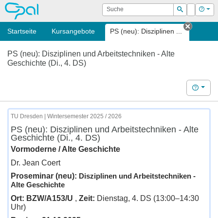
OPAL
Suche
Login
Hilf
Suchen
Startseite
Kursangebote
PS (neu): Disziplinen ...
Tab sch
PS (neu): Disziplinen und Arbeitstechniken - Alte
Geschichte (Di., 4. DS)
Hilfe
TU Dresden | Wintersemester 2025 / 2026
PS (neu): Disziplinen und Arbeitstechniken - Alte
Geschichte (Di., 4. DS)
Vormoderne / Alte Geschichte
Dr. Jean Coert
Proseminar (neu):
Disziplinen und Arbeitstechniken -
Alte Geschichte
Ort: BZW/A153/U
,
Zeit:
Dienstag, 4. DS (13:00–14:30
Uhr)