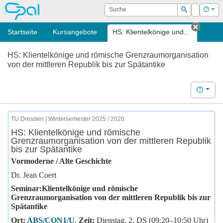
OPAL
Suche
Login
Hilf
Suchen
Startseite
Kursangebote
HS: Klientelkönige und...
Tab sc
HS: Klientelkönige und römische Grenzraumorganisation
von der mittleren Republik bis zur Spätantike
Hilfe
TU Dresden | Wintersemester 2025 / 2026
HS: Klientelkönige und römische
Grenzraumorganisation von der mittleren Republik
bis zur Spätantike
Vormoderne / Alte Geschichte
Dr. Jean Coert
Seminar:Klientelkönige und römische
Grenzraumorganisation von der mittleren Republik bis zur
Spätantike
Ort:
ABS/CON1/U
,
Zeit:
Dienstag, 2. DS (09:20–10:50 Uhr)