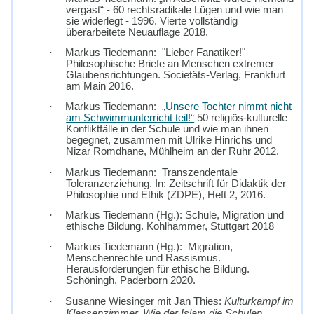
vergast“ - 60 rechtsradikale Lügen und wie man
sie widerlegt - 1996. Vierte vollständig
überarbeitete Neuauflage 2018.
·
Markus Tiedemann:
"Lieber Fanatiker!"
Philosophische Briefe an Menschen extremer
Glaubensrichtungen. Societäts-Verlag, Frankfurt
am Main 2016.
·
Markus Tiedemann:
„Unsere Tochter nimmt nicht
am Schwimmunterricht teil!“
50 religiös-kulturelle
Konfliktfälle in der Schule und wie man ihnen
begegnet, zusammen mit Ulrike Hinrichs und
Nizar Romdhane, Mühlheim an der Ruhr 2012.
·
Markus Tiedemann:
Transzendentale
Toleranzerziehung. In: Zeitschrift für Didaktik der
Philosophie und Ethik (ZDPE), Heft 2, 2016.
·
Markus Tiedemann (Hg.): Schule, Migration und
ethische Bildung. Kohlhammer, Stuttgart 2018
·
Markus Tiedemann (Hg.):
Migration,
Menschenrechte und Rassismus.
Herausforderungen für ethische Bildung.
Schöningh, Paderborn 2020.
·
Susanne Wiesinger mit Jan Thies:
Kulturkampf im
Klassenzimmer. Wie der Islam die Schulen