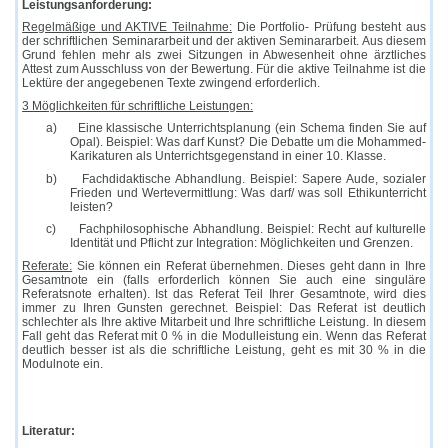
Leistungsanforderung:
Regelmäßige und AKTIVE Teilnahme:
Die Portfolio- Prüfung besteht aus
der schriftlichen Seminararbeit und der aktiven Seminararbeit. Aus diesem
Grund fehlen mehr als zwei Sitzungen in Abwesenheit ohne ärztliches
Attest zum Ausschluss von der Bewertung. Für die aktive Teilnahme ist die
Lektüre der angegebenen Texte zwingend erforderlich.
3 Möglichkeiten für schriftliche Leistungen:
a)
Eine klassische Unterrichtsplanung (ein Schema finden Sie auf
Opal). Beispiel: Was darf Kunst? Die Debatte um die Mohammed-
Karikaturen als Unterrichtsgegenstand in einer 10. Klasse.
b)
Fachdidaktische Abhandlung. Beispiel: Sapere Aude, sozialer
Frieden und Wertevermittlung: Was darf/ was soll Ethikunterricht
leisten?
c)
Fachphilosophische Abhandlung. Beispiel: Recht auf kulturelle
Identität und Pflicht zur Integration: Möglichkeiten und Grenzen.
Referate:
Sie können ein Referat übernehmen. Dieses geht dann in Ihre
Gesamtnote ein (falls erforderlich können Sie auch eine singuläre
Referatsnote erhalten). Ist das Referat Teil Ihrer Gesamtnote, wird dies
immer zu Ihren Gunsten gerechnet. Beispiel: Das Referat ist deutlich
schlechter als Ihre aktive Mitarbeit und Ihre schriftliche Leistung. In diesem
Fall geht das Referat mit 0 % in die Modulleistung ein. Wenn das Referat
deutlich besser ist als die schriftliche Leistung, geht es mit 30 % in die
Modulnote ein.
Literatur: