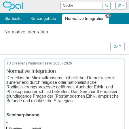
OPAL
Suche
Login
Hilf
Suchen
Startseite
Kursangebote
Normative Integration
Tab schl
Normative Integration
Hilfe
TU Dresden | Wintersemester 2025 / 2026
Normative Integration
Der ethische Minimalkonsens freiheitlicher Demokratien ist
zunehmend durch religiöse oder nationalistische
Radikalisierungsprozesse gefährdet. Auch der Ethik- und
Philosophieunterricht ist betroffen. Das Seminar thematisiert
grundlegende Fragen der (Post)modernen Ethik, empirische
Befunde und didaktische Strategien.
Seminarplanung