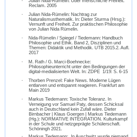
·
Julian Nida-Rümelin: Über menschliche Freiheit.
Reclam. 2005
·
Julian Nida-Rümelin: Nachtrag zur
Naturalismusthematik. In: Dieter Sturma (Hrsg.):
Vernunft und Freiheit. Zur praktischen Philosophie
von Julian Nida Rümelin.
·
Nida-Rümelin / Spiegel / Tiedemann: Handbuch
Philosophie und Ethik. Band 2, Disziplinen und
Themen: Didaktik und Methodik. UTB 2015.2. Aufl.
2017
·
M. Rath / G. Marci-Boehnecke:
Philosophieunterricht unter den Bedingungen der
digital-medialisierten Welt. In: ZDPE
1/19: S. 6-15
·
Thorben Prenzel: Fake News. Moderne Lügen
entlarven und entspannt reagieren. Frankfurt am
Main 2019
·
Markus Tiedemann: Toxische Toleranz. In
Verneigung vor Samuel Paty, dessen Schicksal
auch in Deutschland kein Zufall wäre. Dieter
Birnbacher | Klaus Goergen | Markus Tiedemann
(Hg.): NORMATIVE INTEGRATION. Kulturkampf
in der Schule und netzgeprägte Schülerschaft.
Schöningh 2021.
·
Markus Tiedemann: „In Auschwitz wurde niemand