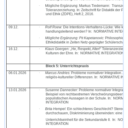
·
Mögliche Ergänzung:
Markus Tiedemann:
Transzend
Toleranzerziehung. In: Zeitschrift für Didaktik der Phi
und Ethik (ZDPE), Heft 2, 2016.
09.12.
·
Rolf Roew:
Die Intentions-Verhaltens-Lücke: Wie kan
handlungsleitend werden?
In:
NORMATIVE INTEGR
·
Mögliche Ergänzung: Pit Kapetanovic:
Philosophie- 
Ethikdidaktik in Zeiten Netz-geprägter Schülerschaft
16.12.
·
Klaus Goergen:
„He, Respekt, Alter!“ Toleranzerziehu
Kulturen der Ehre. In:
NORMATIVE INTEGRATION
Block 5: Unterrichtspraxis
06.01.2026
·
Marcus Andries:
Probleme normativer Integration. Am
religiös-kultureller Differenzen.
In:
NORMATIVE INT
13.01.2026
·
Susanne Dannecker
: Probleme normativer Integratio
Beispiel von rechtsextremen Verschwörungsideen u
populistischen Aussagen in der Schule. In:
NORMAT
INTEGRATION
·
Brita Hempel:
Ein schlechteres Geschlecht? Stereoty
durchschauen, Diskriminierung überwinden: eine
Unterrichtseinheit für die Sekundarstufe II.
In:
NORM
INTEGRATION