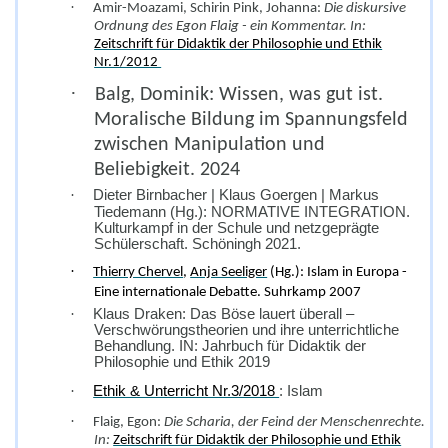
·
Amir-Moazami, Schirin Pink, Johanna:
Die diskursive
Ordnung des Egon Flaig - ein Kommentar. In:
Zeitschrift für Didaktik der Philosophie und Ethik
Nr.1/2012
·
Balg, Dominik: Wissen, was gut ist.
Moralische Bildung im Spannungsfeld
zwischen Manipulation und
Beliebigkeit. 2024
·
Dieter Birnbacher | Klaus Goergen | Markus
Tiedemann (Hg.): NORMATIVE INTEGRATION.
Kulturkampf in der Schule und netzgeprägte
Schülerschaft. Schöningh 2021.
·
Thierry Chervel
,
Anja Seeliger
(Hg.): Islam in Europa -
Eine internationale Debatte. Suhrkamp 2007
·
Klaus Draken: Das Böse lauert überall –
Verschwörungstheorien und ihre unterrichtliche
Behandlung. IN: Jahrbuch für Didaktik der
Philosophie und Ethik 2019
·
Ethik & Unterricht Nr.3/2018
: Islam
·
Flaig, Egon:
Die Scharia, der Feind der Menschenrechte.
In:
Zeitschrift für Didaktik der Philosophie und Ethik