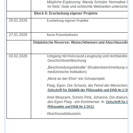
·
Mögliche Ergänzung: Mandy Schütze:
Normative Ori
im Netz: Gute und schlechte Webseiten unterscheide
Block 6: Erarbeitung eigener Projekte
20.01.2026
·
Erarbeitung eigener Projekte
27.01.2026
·
Kurze Präsentationen
Didaktische Reserve: Wunschthemen und Abschlussdisku
03.02.2026
·
Umgang mit Holocaust-Leugnung und rechtsextreme
Geschichtsverfälschung
·
„Beschneidungsdebatte“ (Knabenbeschneidung ohn
medizinische Indikation)
·
„Mord an der Ehre“ ein Schulprojekt
·
Flaig, Egon:
Die Scharia, der Feind der Menschenrech
Zeitschrift für Didaktik der Philosophie und Ethik Nr.1/201
·
Amir-Moazami, Schirin Pink, Johanna:
Die diskursiv
des Egon Flaig - ein Kommentar. In:
Zeitschrift für Did
Philosophie und Ethik Nr.1/2012
·
Abschlussdiskussion