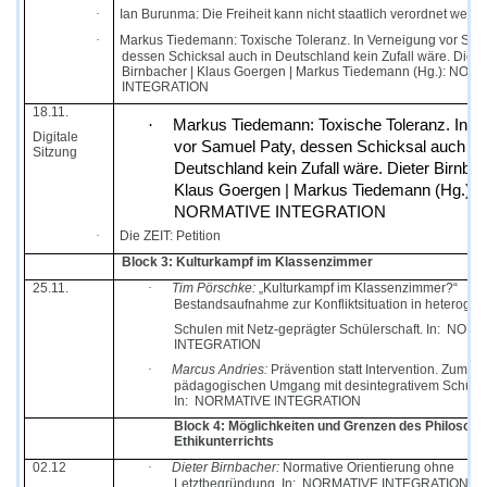
·
Ian Burunma: Die Freiheit kann nicht staatlich verordnet werd
·
Markus Tiedemann: Toxische Toleranz. In Verneigung vor Sam
dessen Schicksal auch in Deutschland kein Zufall wäre.
Diete
Birnbacher | Klaus Goergen | Markus Tiedemann (Hg.): NOR
INTEGRATION
18.11.
·
Markus Tiedemann: Toxische Toleranz. In V
Digitale
vor Samuel Paty, dessen Schicksal auch in
Sitzung
Deutschland kein Zufall wäre.
Dieter Birnbac
Klaus Goergen | Markus Tiedemann (Hg.):
NORMATIVE INTEGRATION
·
Die ZEIT: Petition
Block 3: Kulturkampf im Klassenzimmer
25.11.
·
Tim Pörschke:
„Kulturkampf im Klassenzimmer?“
Bestandsaufnahme zur Konfliktsituation in heteroge
Schulen mit Netz-geprägter Schülerschaft. In:
NORM
INTEGRATION
·
Marcus Andries:
Prävention statt Intervention. Zum
pädagogischen Umgang mit desintegrativem Schüler
In:
NORMATIVE INTEGRATION
Block 4: Möglichkeiten und Grenzen des Philosoph
Ethikunterrichts
02.12
·
Dieter Birnbacher:
Normative Orientierung ohne
Letztbegründung. In:
NORMATIVE INTEGRATION