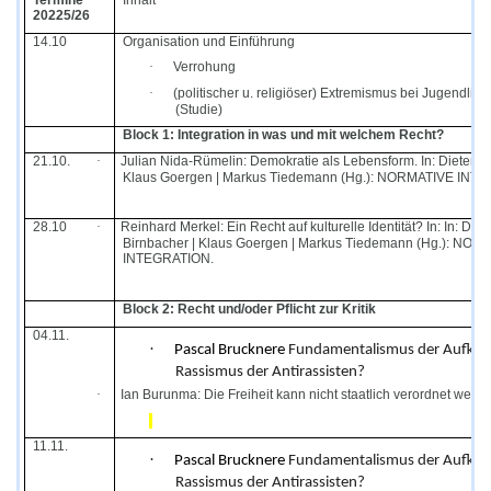
Termine
Inhalt
20225/26
14.10
Organisation und Einführung
·
Verrohung
·
(politischer u. religiöser) Extremismus bei Jugendlic
(Studie)
Block 1: Integration in was und mit welchem Recht?
21.10.
·
Julian Nida-Rümelin: Demokratie als Lebensform. In: Dieter Bi
Klaus Goergen | Markus Tiedemann (Hg.): NORMATIVE INT
28.10
·
Reinhard Merkel: Ein Recht auf kulturelle Identität? In: In: Diet
Birnbacher | Klaus Goergen | Markus Tiedemann (Hg.): NOR
INTEGRATION.
Block 2: Recht und/oder Pflicht zur Kritik
04.11.
·
Pascal Brucknere
Fundamentalismus der Aufklä
Rassismus der Antirassisten?
·
Ian Burunma: Die Freiheit kann nicht staatlich verordnet werd
11.11.
·
Pascal Brucknere
Fundamentalismus der Aufklä
Rassismus der Antirassisten?