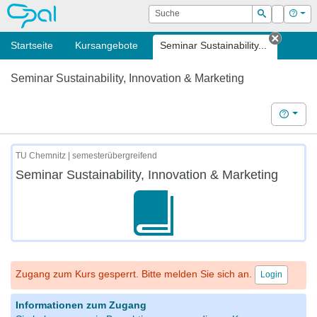
OPAL
Suche
Login
Hilf
Suchen
Startseite
Kursangebote
Seminar Sustainability...
Tab sch
Seminar Sustainability, Innovation & Marketing
Hilfe
TU Chemnitz | semesterübergreifend
Seminar Sustainability, Innovation & Marketing
Zugang zum Kurs gesperrt. Bitte melden Sie sich an.
Login
Informationen zum Zugang