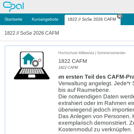
OPAL
Startseite
Kursangebote
1822 // SoSe 2026 CAFM
Tab s
1822 // SoSe 2026 CAFM
Hochschule Mittweida | Sommersemester
1822 CAFM
1822 CAFM
m ersten Teil des CAFM-Pr
I
Verwaltung angelegt. Jede*r 
bis auf Raumebene.
Die notwendigen Daten werde
extrahiert oder im Rahmen ei
überwiegend jedoch importier
Das Anlegen von Personen, K
exemplarisch demonstriert. Z
Kostenmodul zu verknüpfen.