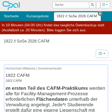
OPAL
Suche
Login
Hilf
Suchen
Startseite
Kursangebote
1822 // SoSe 2026 CAFM
Tab s
In 10 Minuten (04:00 Uhr) findet das taegliche Datenbackup statt
(Ausfallzeit ca. 20 Minuten). Bitte loggen Sie sich aus.
1822 // SoSe 2026 CAFM
Hilfe
Hochschule Mittweida | Sommersemester
1822 CAFM
1822 CAFM
m ersten Teil des CAFM-Praktikums
werden
I
alle für Facility-Management-Prozesse
erforderlichen
Flächendaten
unterhalb der
Verwaltung angelegt. Jede*r Studierende
erstellt dafür eine eigene Liegenschaft mit