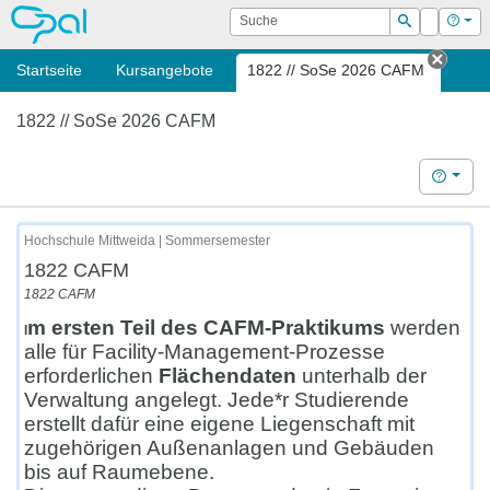
OPAL
Suche
Login
Hilf
Suchen
Startseite
Kursangebote
1822 // SoSe 2026 CAFM
Tab s
1822 // SoSe 2026 CAFM
Hilfe
Hochschule Mittweida | Sommersemester
1822 CAFM
1822 CAFM
m ersten Teil des CAFM-Praktikums
werden
I
alle für Facility-Management-Prozesse
erforderlichen
Flächendaten
unterhalb der
Verwaltung angelegt. Jede*r Studierende
erstellt dafür eine eigene Liegenschaft mit
zugehörigen Außenanlagen und Gebäuden
bis auf Raumebene.