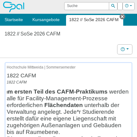
OPAL
Suche
Login
Hilf
Suchen
Startseite
Kursangebote
1822 // SoSe 2026 CAFM
Tab s
1822 // SoSe 2026 CAFM
Hilfe
Hochschule Mittweida | Sommersemester
1822 CAFM
1822 CAFM
m ersten Teil des CAFM-Praktikums
werden
I
alle für Facility-Management-Prozesse
erforderlichen
Flächendaten
unterhalb der
Verwaltung angelegt. Jede*r Studierende
erstellt dafür eine eigene Liegenschaft mit
zugehörigen Außenanlagen und Gebäuden
bis auf Raumebene.