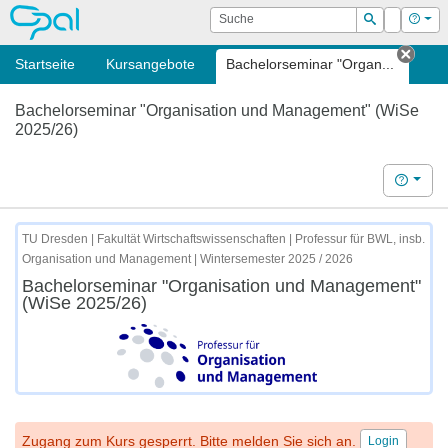
OPAL
Suche
Login
Hilf
Suchen
Startseite
Kursangebote
Bachelorseminar "Organ...
Tab s
Bachelorseminar "Organisation und Management" (WiSe
2025/26)
Hilfe
TU Dresden | Fakultät Wirtschaftswissenschaften | Professur für BWL, insb.
Organisation und Management | Wintersemester 2025 / 2026
Bachelorseminar "Organisation und Management"
(WiSe 2025/26)
Zugang zum Kurs gesperrt. Bitte melden Sie sich an.
Login