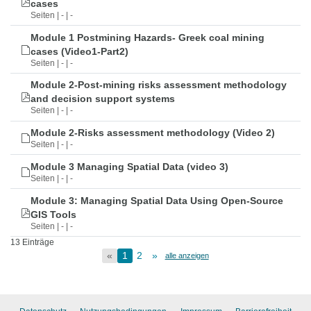
cases
Seiten | - | -
Module 1 Postmining Hazards- Greek coal mining
cases (Video1-Part2)
Seiten | - | -
Module 2-Post-mining risks assessment methodology
and decision support systems
Seiten | - | -
Module 2-Risks assessment methodology (Video 2)
Seiten | - | -
Module 3 Managing Spatial Data (video 3)
Seiten | - | -
Module 3: Managing Spatial Data Using Open-Source
GIS Tools
Seiten | - | -
13 Einträge
«
1
2
»
alle anzeigen