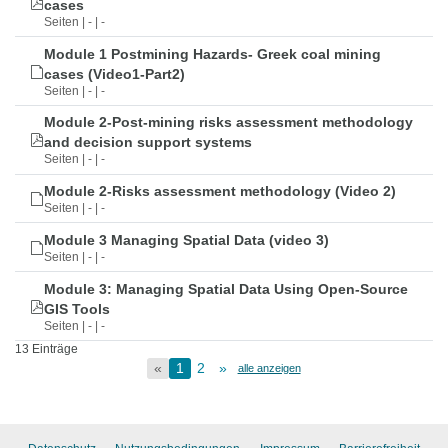
cases
Seiten | - | -
Module 1 Postmining Hazards- Greek coal mining
cases (Video1-Part2)
Seiten | - | -
Module 2-Post-mining risks assessment methodology
and decision support systems
Seiten | - | -
Module 2-Risks assessment methodology (Video 2)
Seiten | - | -
Module 3 Managing Spatial Data (video 3)
Seiten | - | -
Module 3: Managing Spatial Data Using Open-Source
GIS Tools
Seiten | - | -
13 Einträge
«
1
2
»
alle anzeigen