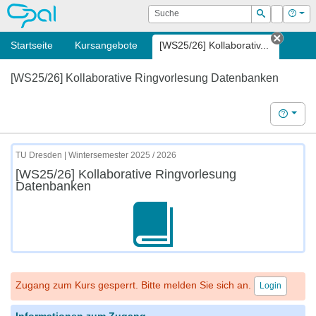
OPAL
Suche
Login
Hilf
Suchen
Startseite
Kursangebote
[WS25/26] Kollaborativ...
Tab sc
[WS25/26] Kollaborative Ringvorlesung Datenbanken
Hilfe
TU Dresden | Wintersemester 2025 / 2026
[WS25/26] Kollaborative Ringvorlesung
Datenbanken
Zugang zum Kurs gesperrt. Bitte melden Sie sich an.
Login