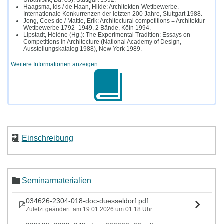
Urbanistik, Bd. 85), Stuttgart 1992.
Haagsma, Ids / de Haan, Hilde: Architekten-Wettbewerbe.
Internationale Konkurrenzen der letzten 200 Jahre, Stuttgart 1988.
Jong, Cees de / Mattie, Erik: Architectural competitions = Architektur-
Wettbewerbe 1792–1949, 2 Bände, Köln 1994.
Lipstadt, Hélène (Hg.): The Experimental Tradition: Essays on
Competitions in Architecture (National Academy of Design,
Ausstellungskatalog 1988), New York 1989.
Weitere Informationen anzeigen
Einschreibung
Seminarmaterialien
034626-2304-018-doc-duesseldorf.pdf
Zuletzt geändert: am 19.01.2026 um 01:18 Uhr