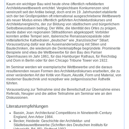
Kaum ein wichtiger Bau wird heute ohne öffentlich reflektierten
Architekturwettbewerb errichtet. Vergleichbare Konkurrenzen sind
vereinzelt seit der Antike belegt, doch erst im 19. Jahrhundert etablierte
sich der bei Großprojekten oft international ausgeschriebene Wettbewerb
als neuer Modus eines öffentlich geführten Architekturdiskurses und
Architekturvergleichs, der zur Bildung von städtischem und bürgerlichem
Selbstbewusstsein beitrug. Der Wille, die Identität des Ortes zu prägen,
wurde dabei von regionalen Stiltraditionen abgekoppelt: Vorbilder
konnten antike Tempel sein, italienische Renaissancepaläste oder
mittelalterliche Kathedralen „deutscher“ wie „französischer“ Stilart.
Voraussetzung dafür war die Auseinandersetzung mit Stilen und
Bautechniken, die wiederum die Denkmalpflege begründete. Prominente
Beispiele sind etwa die Wettbewerbe für den Bau des Pariser
Opernhauses im Jahr 1861, für das Hamburger Rathaus, für Reichstag
und Dom in Berlin oder für den Chicago Tribune Tower von 1922.
Im Seminar werden wir exemplarische Wettbewerbe und die daraus
resultierenden neuen Formen des Architekturdiskurses erarbeiten, die zu
einer veränderten Art der Kritik von Raum, Akustik, Form und Material, von
moderner Bautechnik und rezeptiver wie zeitgenössischer Ästhetik
führten.
Voraussetzung zur Teilnahme sind die Bereitschaft zur Übernahme eines
Referats, Neugier und die aktive Teilnahme am Seminar wie an den
Diskussionen.
Literaturempfehlungen
Bassin, Joan: Architectural Competitions in Nineteenth-Century
England, Ann Arbor 1984.
Becker, Heidede: Geschichte der Architektur- und
Städtebauwettbewerbe (Schriften des Deutschen Instituts für