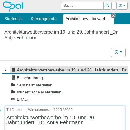
OPAL
Suche
Login
Hilf
Suchen
Startseite
Kursangebote
Architektur­wettbewerb...
Tab sc
Architektur­wettbewerbe im 19. und 20. Jahrhundert _Dr.
Antje Fehrmann
Hilfe
Architektur­wettbewerbe im 19. und 20. Jahrhundert _Dr.
Einschreibung
Seminarmaterialien
studentische Materialien
E-Mail
nzeige des Kursmenüs
TU Dresden | Wintersemester 2025 / 2026
Architektur­wettbewerbe im 19. und 20.
Jahrhundert _Dr. Antje Fehrmann