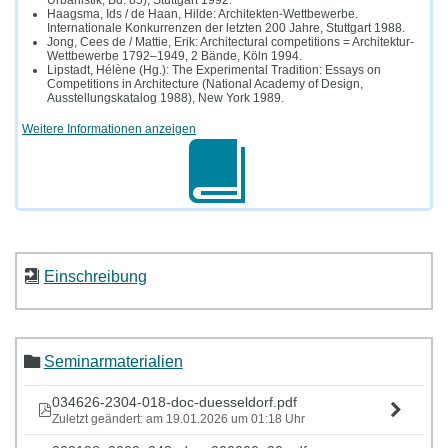
Urbanistik, Bd. 85), Stuttgart 1992.
Haagsma, Ids / de Haan, Hilde: Architekten-Wettbewerbe.
Internationale Konkurrenzen der letzten 200 Jahre, Stuttgart 1988.
Jong, Cees de / Mattie, Erik: Architectural competitions = Architektur-
Wettbewerbe 1792–1949, 2 Bände, Köln 1994.
Lipstadt, Hélène (Hg.): The Experimental Tradition: Essays on
Competitions in Architecture (National Academy of Design,
Ausstellungskatalog 1988), New York 1989.
Weitere Informationen anzeigen
Einschreibung
Seminarmaterialien
034626-2304-018-doc-duesseldorf.pdf
Zuletzt geändert: am 19.01.2026 um 01:18 Uhr