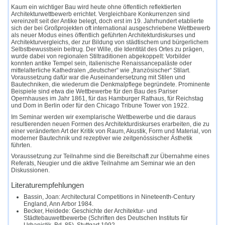
Kaum ein wichtiger Bau wird heute ohne öffentlich reflektierten
Architekturwettbewerb errichtet. Vergleichbare Konkurrenzen sind
vereinzelt seit der Antike belegt, doch erst im 19. Jahrhundert etablierte
sich der bei Großprojekten oft international ausgeschriebene Wettbewerb
als neuer Modus eines öffentlich geführten Architekturdiskurses und
Architekturvergleichs, der zur Bildung von städtischem und bürgerlichem
Selbstbewusstsein beitrug. Der Wille, die Identität des Ortes zu prägen,
wurde dabei von regionalen Stiltraditionen abgekoppelt: Vorbilder
konnten antike Tempel sein, italienische Renaissancepaläste oder
mittelalterliche Kathedralen „deutscher“ wie „französischer“ Stilart.
Voraussetzung dafür war die Auseinandersetzung mit Stilen und
Bautechniken, die wiederum die Denkmalpflege begründete. Prominente
Beispiele sind etwa die Wettbewerbe für den Bau des Pariser
Opernhauses im Jahr 1861, für das Hamburger Rathaus, für Reichstag
und Dom in Berlin oder für den Chicago Tribune Tower von 1922.
Im Seminar werden wir exemplarische Wettbewerbe und die daraus
resultierenden neuen Formen des Architekturdiskurses erarbeiten, die zu
einer veränderten Art der Kritik von Raum, Akustik, Form und Material, von
moderner Bautechnik und rezeptiver wie zeitgenössischer Ästhetik
führten.
Voraussetzung zur Teilnahme sind die Bereitschaft zur Übernahme eines
Referats, Neugier und die aktive Teilnahme am Seminar wie an den
Diskussionen.
Literaturempfehlungen
Bassin, Joan: Architectural Competitions in Nineteenth-Century
England, Ann Arbor 1984.
Becker, Heidede: Geschichte der Architektur- und
Städtebauwettbewerbe (Schriften des Deutschen Instituts für