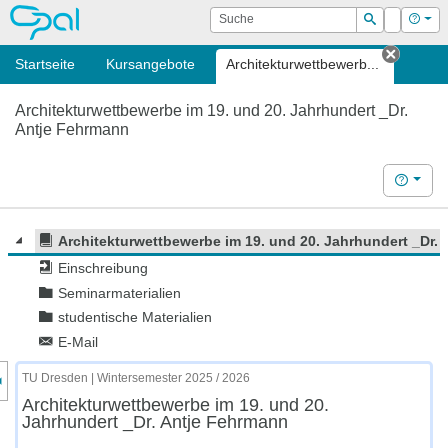
OPAL
Suche
Login
Hilf
Suchen
Startseite
Kursangebote
Architektur­wettbewerb...
Tab sc
Architektur­wettbewerbe im 19. und 20. Jahrhundert _Dr.
Antje Fehrmann
Hilfe
Architektur­wettbewerbe im 19. und 20. Jahrhundert _Dr.
Einschreibung
Seminarmaterialien
studentische Materialien
E-Mail
nzeige des Kursmenüs
TU Dresden | Wintersemester 2025 / 2026
Architektur­wettbewerbe im 19. und 20.
Jahrhundert _Dr. Antje Fehrmann