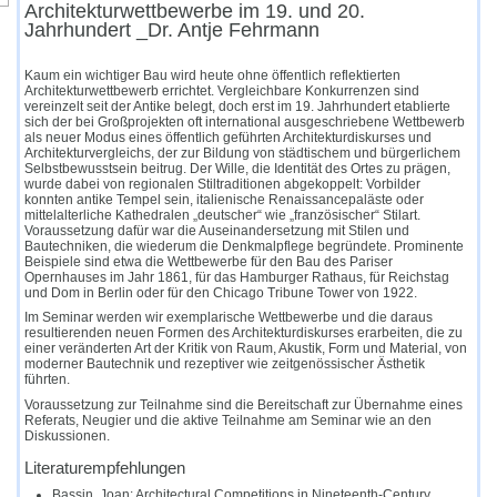
Architektur­wettbewerbe im 19. und 20.
Jahrhundert _Dr. Antje Fehrmann
Kaum ein wichtiger Bau wird heute ohne öffentlich reflektierten
Architekturwettbewerb errichtet. Vergleichbare Konkurrenzen sind
vereinzelt seit der Antike belegt, doch erst im 19. Jahrhundert etablierte
sich der bei Großprojekten oft international ausgeschriebene Wettbewerb
als neuer Modus eines öffentlich geführten Architekturdiskurses und
Architekturvergleichs, der zur Bildung von städtischem und bürgerlichem
Selbstbewusstsein beitrug. Der Wille, die Identität des Ortes zu prägen,
wurde dabei von regionalen Stiltraditionen abgekoppelt: Vorbilder
konnten antike Tempel sein, italienische Renaissancepaläste oder
mittelalterliche Kathedralen „deutscher“ wie „französischer“ Stilart.
Voraussetzung dafür war die Auseinandersetzung mit Stilen und
Bautechniken, die wiederum die Denkmalpflege begründete. Prominente
Beispiele sind etwa die Wettbewerbe für den Bau des Pariser
Opernhauses im Jahr 1861, für das Hamburger Rathaus, für Reichstag
und Dom in Berlin oder für den Chicago Tribune Tower von 1922.
Im Seminar werden wir exemplarische Wettbewerbe und die daraus
resultierenden neuen Formen des Architekturdiskurses erarbeiten, die zu
einer veränderten Art der Kritik von Raum, Akustik, Form und Material, von
moderner Bautechnik und rezeptiver wie zeitgenössischer Ästhetik
führten.
Voraussetzung zur Teilnahme sind die Bereitschaft zur Übernahme eines
Referats, Neugier und die aktive Teilnahme am Seminar wie an den
Diskussionen.
Literaturempfehlungen
Bassin, Joan: Architectural Competitions in Nineteenth-Century