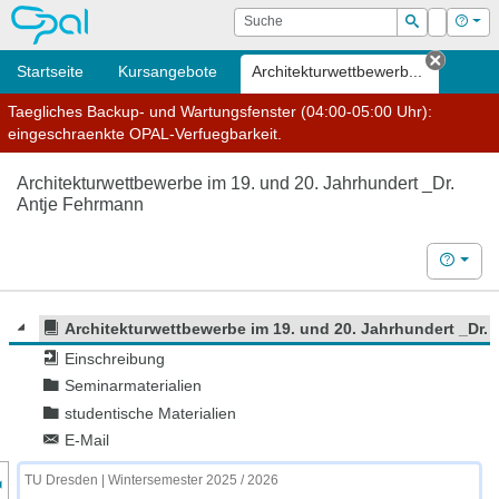
OPAL
Suche
Login
Hilf
Suchen
Startseite
Kursangebote
Architektur­wettbewerb...
Tab sc
Taegliches Backup- und Wartungsfenster (04:00-05:00 Uhr):
eingeschraenkte OPAL-Verfuegbarkeit.
Architektur­wettbewerbe im 19. und 20. Jahrhundert _Dr.
Antje Fehrmann
Hilfe
Architektur­wettbewerbe im 19. und 20. Jahrhundert _Dr.
Einschreibung
Seminarmaterialien
studentische Materialien
E-Mail
nzeige des Kursmenüs
TU Dresden | Wintersemester 2025 / 2026