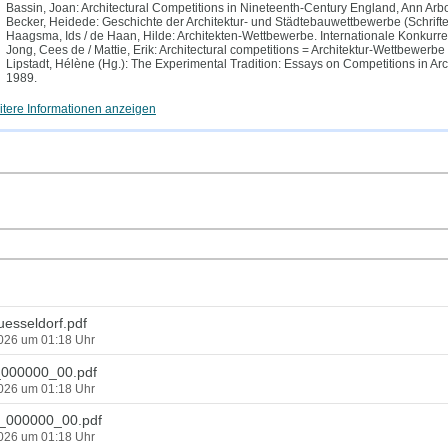
Bassin, Joan: Architectural Competitions in Nineteenth-Century England, Ann Arb
Becker, Heidede: Geschichte der Architektur- und Städtebauwettbewerbe (Schriften 
Haagsma, Ids / de Haan, Hilde: Architekten-Wettbewerbe. Internationale Konkurren
Jong, Cees de / Mattie, Erik: Architectural competitions = Architektur-Wettbewer
Lipstadt, Hélène (Hg.): The Experimental Tradition: Essays on Competitions in A
1989.
tere Informationen anzeigen
esseldorf.pdf
2026 um 01:18 Uhr
000000_00.pdf
2026 um 01:18 Uhr
000000_00.pdf
2026 um 01:18 Uhr