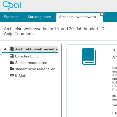
OPAL
Startseite
Kursangebote
Architektur­wettbewerb...
Tab sc
Architektur­wettbewerbe im 19. und 20. Jahrhundert _Dr.
Antje Fehrmann
nzeige des Kursmenüs
Architektur­wettbewerbe im 19. und 20. Jahrhundert _Dr.
TU 
Einschreibung
Ar
Seminarmaterialien
Kau
studentische Materialien
doc
Arc
E-Mail
prä
Kat
Den
Rei
Im 
der
Vor
Li