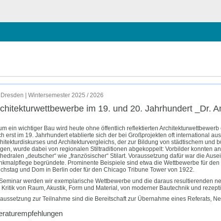
hließen
 Antje Fehrmann
Dresden | Wintersemester 2025 / 2026
chitektur­wettbewerbe im 19. und 20. Jahrhundert _Dr. 
m ein wichtiger Bau wird heute ohne öffentlich reflektierten Architekturwettbewerb e
h erst im 19. Jahrhundert etablierte sich der bei Großprojekten oft international 
hitekturdiskurses und Architekturvergleichs, der zur Bildung von städtischem und bü
gen, wurde dabei von regionalen Stiltraditionen abgekoppelt: Vorbilder konnten ant
hedralen „deutscher“ wie „französischer“ Stilart. Voraussetzung dafür war die Aus
kmalpflege begründete. Prominente Beispiele sind etwa die Wettbewerbe für den
chstag und Dom in Berlin oder für den Chicago Tribune Tower von 1922.
Seminar werden wir exemplarische Wettbewerbe und die daraus resultierenden neue
 Kritik von Raum, Akustik, Form und Material, von moderner Bautechnik und rezeptiv
aussetzung zur Teilnahme sind die Bereitschaft zur Übernahme eines Referats, N
teraturempfehlungen