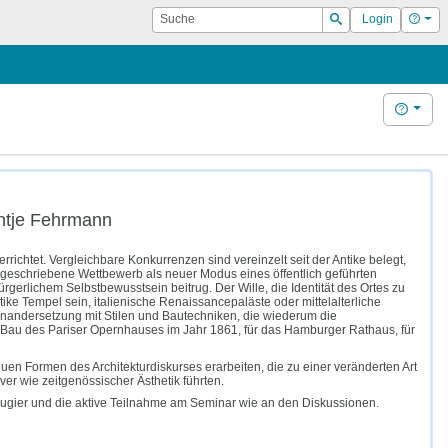
Suche
Hilf
Login
Suchen
Hilfe
Antje Fehrmann
rrichtet. Vergleichbare Konkurrenzen sind vereinzelt seit der Antike belegt,
ausgeschriebene Wettbewerb als neuer Modus eines öffentlich geführten
rgerlichem Selbstbewusstsein beitrug. Der Wille, die Identität des Ortes zu
ike Tempel sein, italienische Renaissancepaläste oder mittelalterliche
einandersetzung mit Stilen und Bautechniken, die wiederum die
 Bau des Pariser Opernhauses im Jahr 1861, für das Hamburger Rathaus, für
n Formen des Architekturdiskurses erarbeiten, die zu einer veränderten Art
er wie zeitgenössischer Ästhetik führten.
eugier und die aktive Teilnahme am Seminar wie an den Diskussionen.