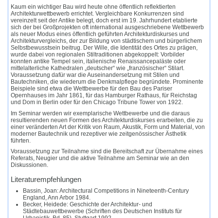
Kaum ein wichtiger Bau wird heute ohne öffentlich reflektierten
Architekturwettbewerb errichtet. Vergleichbare Konkurrenzen sind
vereinzelt seit der Antike belegt, doch erst im 19. Jahrhundert etablierte
sich der bei Großprojekten oft international ausgeschriebene Wettbewerb
als neuer Modus eines öffentlich geführten Architekturdiskurses und
Architekturvergleichs, der zur Bildung von städtischem und bürgerlichem
Selbstbewusstsein beitrug. Der Wille, die Identität des Ortes zu prägen,
wurde dabei von regionalen Stiltraditionen abgekoppelt: Vorbilder
konnten antike Tempel sein, italienische Renaissancepaläste oder
mittelalterliche Kathedralen „deutscher“ wie „französischer“ Stilart.
Voraussetzung dafür war die Auseinandersetzung mit Stilen und
Bautechniken, die wiederum die Denkmalpflege begründete. Prominente
Beispiele sind etwa die Wettbewerbe für den Bau des Pariser
Opernhauses im Jahr 1861, für das Hamburger Rathaus, für Reichstag
und Dom in Berlin oder für den Chicago Tribune Tower von 1922.
Im Seminar werden wir exemplarische Wettbewerbe und die daraus
resultierenden neuen Formen des Architekturdiskurses erarbeiten, die zu
einer veränderten Art der Kritik von Raum, Akustik, Form und Material, von
moderner Bautechnik und rezeptiver wie zeitgenössischer Ästhetik
führten.
Voraussetzung zur Teilnahme sind die Bereitschaft zur Übernahme eines
Referats, Neugier und die aktive Teilnahme am Seminar wie an den
Diskussionen.
Literaturempfehlungen
Bassin, Joan: Architectural Competitions in Nineteenth-Century
England, Ann Arbor 1984.
Becker, Heidede: Geschichte der Architektur- und
Städtebauwettbewerbe (Schriften des Deutschen Instituts für