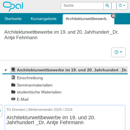
OPAL
Suche
Login
Hilf
Suchen
Startseite
Kursangebote
Architektur­wettbewerb...
Tab sc
Architektur­wettbewerbe im 19. und 20. Jahrhundert _Dr.
Antje Fehrmann
Hilfe
Architektur­wettbewerbe im 19. und 20. Jahrhundert _Dr.
Einschreibung
Seminarmaterialien
studentische Materialien
E-Mail
nzeige des Kursmenüs
TU Dresden | Wintersemester 2025 / 2026
Architektur­wettbewerbe im 19. und 20.
Jahrhundert _Dr. Antje Fehrmann