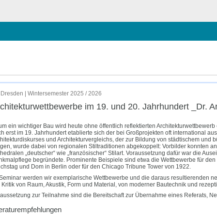
hließen
 Antje Fehrmann
Dresden | Wintersemester 2025 / 2026
chitektur­wettbewerbe im 19. und 20. Jahrhundert _Dr. 
m ein wichtiger Bau wird heute ohne öffentlich reflektierten Architekturwettbewerb e
h erst im 19. Jahrhundert etablierte sich der bei Großprojekten oft international 
hitekturdiskurses und Architekturvergleichs, der zur Bildung von städtischem und bü
gen, wurde dabei von regionalen Stiltraditionen abgekoppelt: Vorbilder konnten ant
hedralen „deutscher“ wie „französischer“ Stilart. Voraussetzung dafür war die Aus
kmalpflege begründete. Prominente Beispiele sind etwa die Wettbewerbe für den
chstag und Dom in Berlin oder für den Chicago Tribune Tower von 1922.
Seminar werden wir exemplarische Wettbewerbe und die daraus resultierenden neue
 Kritik von Raum, Akustik, Form und Material, von moderner Bautechnik und rezeptiv
aussetzung zur Teilnahme sind die Bereitschaft zur Übernahme eines Referats, N
teraturempfehlungen