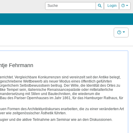
Suche
Hilf
Login
Suchen
Hilfe
Antje Fehrmann
rrichtet. Vergleichbare Konkurrenzen sind vereinzelt seit der Antike belegt,
ausgeschriebene Wettbewerb als neuer Modus eines öffentlich geführten
rgerlichem Selbstbewusstsein beitrug. Der Wille, die Identität des Ortes zu
ike Tempel sein, italienische Renaissancepaläste oder mittelalterliche
einandersetzung mit Stilen und Bautechniken, die wiederum die
 Bau des Pariser Opernhauses im Jahr 1861, für das Hamburger Rathaus, für
n Formen des Architekturdiskurses erarbeiten, die zu einer veränderten Art
er wie zeitgenössischer Ästhetik führten.
eugier und die aktive Teilnahme am Seminar wie an den Diskussionen.