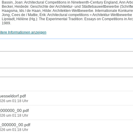
Bassin, Joan: Architectural Competitions in Nineteenth-Century England, Ann Arb
Becker, Heidede: Geschichte der Architektur- und Städtebauwettbewerbe (Schriften 
Haagsma, Ids / de Haan, Hilde: Architekten-Wettbewerbe. Internationale Konkurren
Jong, Cees de / Mattie, Erik: Architectural competitions = Architektur-Wettbewer
Lipstadt, Hélène (Hg.): The Experimental Tradition: Essays on Competitions in A
1989.
tere Informationen anzeigen
esseldorf.pdf
2026 um 01:18 Uhr
000000_00.pdf
2026 um 01:18 Uhr
000000_00.pdf
2026 um 01:18 Uhr