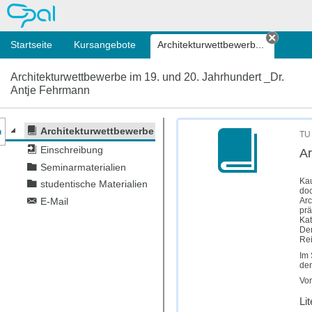
OPAL
Startseite
Kursangebote
Architektur­wettbewerb...
Tab sc
Architektur­wettbewerbe im 19. und 20. Jahrhundert _Dr.
Antje Fehrmann
nzeige des Kursmenüs
Architektur­wettbewerbe im 19. und 20. Jahrhundert _Dr.
TU 
Einschreibung
Ar
Seminarmaterialien
Kau
studentische Materialien
doc
Arc
E-Mail
prä
Kat
Den
Rei
Im 
der
Vor
Li