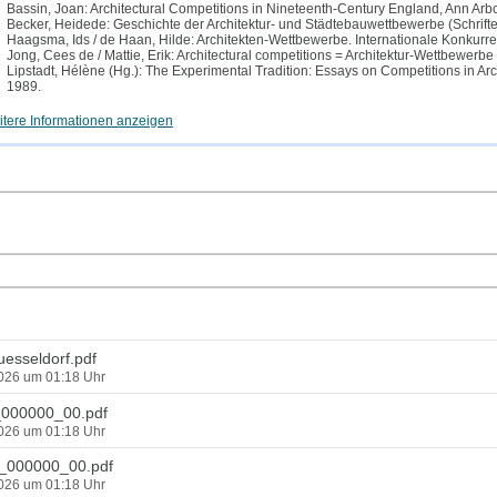
Bassin, Joan: Architectural Competitions in Nineteenth-Century England, Ann Arb
Becker, Heidede: Geschichte der Architektur- und Städtebauwettbewerbe (Schriften 
Haagsma, Ids / de Haan, Hilde: Architekten-Wettbewerbe. Internationale Konkurren
Jong, Cees de / Mattie, Erik: Architectural competitions = Architektur-Wettbewer
Lipstadt, Hélène (Hg.): The Experimental Tradition: Essays on Competitions in A
1989.
tere Informationen anzeigen
esseldorf.pdf
2026 um 01:18 Uhr
000000_00.pdf
2026 um 01:18 Uhr
000000_00.pdf
2026 um 01:18 Uhr