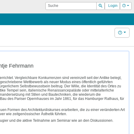
Suche
Hilf
Login
Suchen
Hilfe
Antje Fehrmann
rrichtet. Vergleichbare Konkurrenzen sind vereinzelt seit der Antike belegt,
ausgeschriebene Wettbewerb als neuer Modus eines öffentlich geführten
rgerlichem Selbstbewusstsein beitrug. Der Wille, die Identität des Ortes zu
ike Tempel sein, italienische Renaissancepaläste oder mittelalterliche
einandersetzung mit Stilen und Bautechniken, die wiederum die
 Bau des Pariser Opernhauses im Jahr 1861, für das Hamburger Rathaus, für
n Formen des Architekturdiskurses erarbeiten, die zu einer veränderten Art
er wie zeitgenössischer Ästhetik führten.
eugier und die aktive Teilnahme am Seminar wie an den Diskussionen.