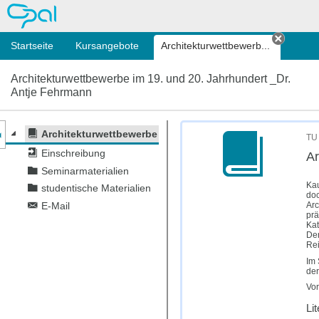
OPAL
Startseite
Kursangebote
Architektur­wettbewerb...
Tab sc
Architektur­wettbewerbe im 19. und 20. Jahrhundert _Dr.
Antje Fehrmann
nzeige des Kursmenüs
Architektur­wettbewerbe im 19. und 20. Jahrhundert _Dr.
TU 
Einschreibung
Ar
Seminarmaterialien
Kau
studentische Materialien
doc
Arc
E-Mail
prä
Kat
Den
Rei
Im 
der
Vor
Li