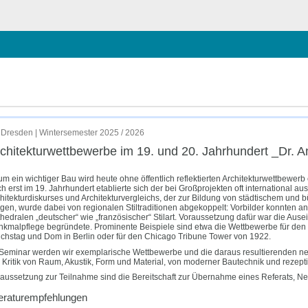
hließen
 Antje Fehrmann
Dresden | Wintersemester 2025 / 2026
chitektur­wettbewerbe im 19. und 20. Jahrhundert _Dr. 
m ein wichtiger Bau wird heute ohne öffentlich reflektierten Architekturwettbewerb e
h erst im 19. Jahrhundert etablierte sich der bei Großprojekten oft international 
hitekturdiskurses und Architekturvergleichs, der zur Bildung von städtischem und bü
gen, wurde dabei von regionalen Stiltraditionen abgekoppelt: Vorbilder konnten ant
hedralen „deutscher“ wie „französischer“ Stilart. Voraussetzung dafür war die Aus
kmalpflege begründete. Prominente Beispiele sind etwa die Wettbewerbe für den
chstag und Dom in Berlin oder für den Chicago Tribune Tower von 1922.
Seminar werden wir exemplarische Wettbewerbe und die daraus resultierenden neue
 Kritik von Raum, Akustik, Form und Material, von moderner Bautechnik und rezeptiv
aussetzung zur Teilnahme sind die Bereitschaft zur Übernahme eines Referats, N
teraturempfehlungen