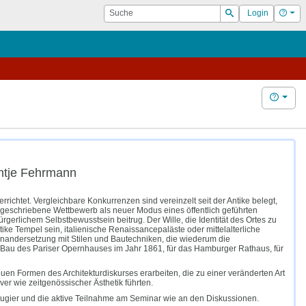
Suche
Hilf
Login
Suchen
Hilfe
Antje Fehrmann
rrichtet. Vergleichbare Konkurrenzen sind vereinzelt seit der Antike belegt,
ausgeschriebene Wettbewerb als neuer Modus eines öffentlich geführten
rgerlichem Selbstbewusstsein beitrug. Der Wille, die Identität des Ortes zu
ike Tempel sein, italienische Renaissancepaläste oder mittelalterliche
einandersetzung mit Stilen und Bautechniken, die wiederum die
 Bau des Pariser Opernhauses im Jahr 1861, für das Hamburger Rathaus, für
n Formen des Architekturdiskurses erarbeiten, die zu einer veränderten Art
er wie zeitgenössischer Ästhetik führten.
eugier und die aktive Teilnahme am Seminar wie an den Diskussionen.