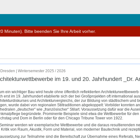
hließen
0 Minuten). Bitte beenden Sie Ihre Arbeit vorher.
 Antje Fehrmann
Dresden | Wintersemester 2025 / 2026
chitektur­wettbewerbe im 19. und 20. Jahrhundert _Dr. 
m ein wichtiger Bau wird heute ohne öffentlich reflektierten Architekturwettbewerb e
h erst im 19. Jahrhundert etablierte sich der bei Großprojekten oft international 
hitekturdiskurses und Architekturvergleichs, der zur Bildung von städtischem und bü
gen, wurde dabei von regionalen Stiltraditionen abgekoppelt: Vorbilder konnten ant
hedralen „deutscher“ wie „französischer“ Stilart. Voraussetzung dafür war die Aus
kmalpflege begründete. Prominente Beispiele sind etwa die Wettbewerbe für den
chstag und Dom in Berlin oder für den Chicago Tribune Tower von 1922.
Seminar werden wir exemplarische Wettbewerbe und die daraus resultierenden neue
 Kritik von Raum, Akustik, Form und Material, von moderner Bautechnik und rezeptiv
aussetzung zur Teilnahme sind die Bereitschaft zur Übernahme eines Referats, N