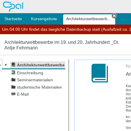
OPAL
Startseite
Kursangebote
Architektur­wettbewerb...
Tab sc
Um 04:00 Uhr findet das taegliche Datenbackup statt (Ausfallzeit ca. 2
Architektur­wettbewerbe im 19. und 20. Jahrhundert _Dr.
Antje Fehrmann
nzeige des Kursmenüs
Architektur­wettbewerbe im 19. und 20. Jahrhundert _Dr.
TU 
Einschreibung
Ar
Seminarmaterialien
Kau
studentische Materialien
doc
Arc
E-Mail
prä
Kat
Den
Rei
Im 
der
Vor