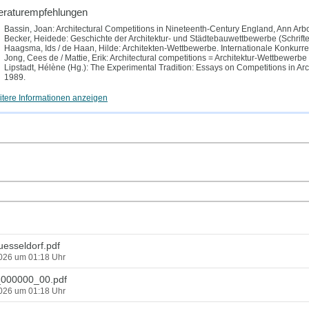
teraturempfehlungen
Bassin, Joan: Architectural Competitions in Nineteenth-Century England, Ann Arb
Becker, Heidede: Geschichte der Architektur- und Städtebauwettbewerbe (Schriften 
Haagsma, Ids / de Haan, Hilde: Architekten-Wettbewerbe. Internationale Konkurren
Jong, Cees de / Mattie, Erik: Architectural competitions = Architektur-Wettbewer
Lipstadt, Hélène (Hg.): The Experimental Tradition: Essays on Competitions in A
1989.
tere Informationen anzeigen
esseldorf.pdf
2026 um 01:18 Uhr
000000_00.pdf
2026 um 01:18 Uhr