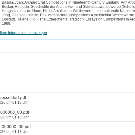
Bassin, Joan: Architectural Competitions in Nineteenth-Century England, Ann Arb
Becker, Heidede: Geschichte der Architektur- und Städtebauwettbewerbe (Schriften 
Haagsma, Ids / de Haan, Hilde: Architekten-Wettbewerbe. Internationale Konkurren
Jong, Cees de / Mattie, Erik: Architectural competitions = Architektur-Wettbewer
Lipstadt, Hélène (Hg.): The Experimental Tradition: Essays on Competitions in A
1989.
tere Informationen anzeigen
esseldorf.pdf
2026 um 01:18 Uhr
000000_00.pdf
2026 um 01:18 Uhr
000000_00.pdf
2026 um 01:18 Uhr