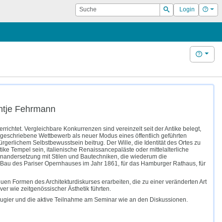
Suche
Hilf
Login
Suchen
Hilfe
Antje Fehrmann
rrichtet. Vergleichbare Konkurrenzen sind vereinzelt seit der Antike belegt,
ausgeschriebene Wettbewerb als neuer Modus eines öffentlich geführten
rgerlichem Selbstbewusstsein beitrug. Der Wille, die Identität des Ortes zu
ike Tempel sein, italienische Renaissancepaläste oder mittelalterliche
einandersetzung mit Stilen und Bautechniken, die wiederum die
 Bau des Pariser Opernhauses im Jahr 1861, für das Hamburger Rathaus, für
n Formen des Architekturdiskurses erarbeiten, die zu einer veränderten Art
er wie zeitgenössischer Ästhetik führten.
eugier und die aktive Teilnahme am Seminar wie an den Diskussionen.