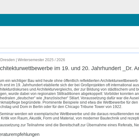
hließen
 Antje Fehrmann
Dresden | Wintersemester 2025 / 2026
chitektur­wettbewerbe im 19. und 20. Jahrhundert _Dr. 
m ein wichtiger Bau wird heute ohne öffentlich reflektierten Architekturwettbewerb e
h erst im 19. Jahrhundert etablierte sich der bei Großprojekten oft international 
hitekturdiskurses und Architekturvergleichs, der zur Bildung von städtischem und bü
gen, wurde dabei von regionalen Stiltraditionen abgekoppelt: Vorbilder konnten ant
hedralen „deutscher“ wie „französischer“ Stilart. Voraussetzung dafür war die Aus
kmalpflege begründete. Prominente Beispiele sind etwa die Wettbewerbe für den
chstag und Dom in Berlin oder für den Chicago Tribune Tower von 1922.
Seminar werden wir exemplarische Wettbewerbe und die daraus resultierenden neue
 Kritik von Raum, Akustik, Form und Material, von moderner Bautechnik und rezeptiv
aussetzung zur Teilnahme sind die Bereitschaft zur Übernahme eines Referats, N
teraturempfehlungen