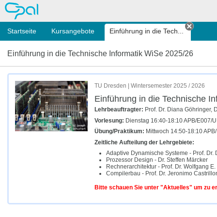
OPAL
Startseite
Kursangebote
Einführung in die Tech...
Tab sc
Einführung in die Technische Informatik WiSe 2025/26
TU Dresden | Wintersemester 2025 / 2026
Einführung in die Technische I
Lehrbeauftragter:
Prof. Dr. Diana Göhringer, D
Vorlesung:
Dienstag 16:40-18:10 APB/E007/U,
Übung/Praktikum:
Mittwoch 14:50-18:10 APB
Zeitliche Aufteilung der Lehrgebiete:
Adaptive Dynamische Systeme - Prof. Dr.
Prozessor Design - Dr. Steffen Märcker
Rechnerarchitektur - Prof. Dr. Wolfgang E
Compilerbau - Prof. Dr. Jeronimo Castrillo
Bitte schauen Sie unter "Aktuelles" um zu e