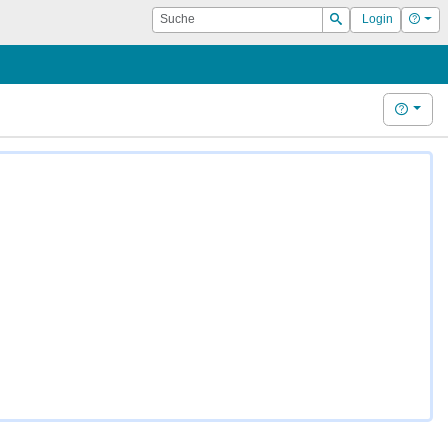
Suche
Hilf
Login
Suchen
Hilfe