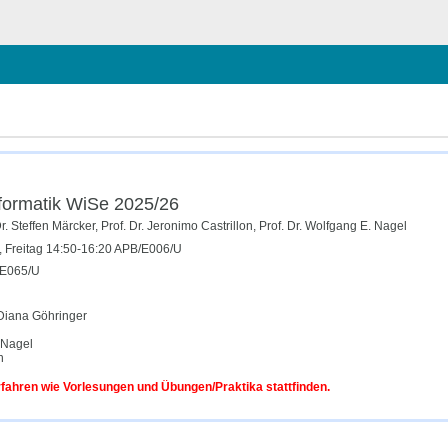
hließen
nformatik WiSe 2025/26
r. Steffen Märcker, Prof. Dr. Jeronimo Castrillon, Prof. Dr. Wolfgang E. Nagel
 Freitag 14:50-16:20 APB/E006/U
/E065/U
 Diana Göhringer
. Nagel
n
rfahren wie Vorlesungen und Übungen/Praktika stattfinden.