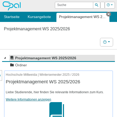
OPAL
Suche
Login
Hilf
Suchen
Startseite
Kursangebote
Projektmanagement WS 2...
Tab
Projektmanagement WS 2025/2026
Hilfe
Projektmanagement WS 2025/2026
Ordner
nzeige des Kursmenüs
Hochschule Mittweida | Wintersemester 2025 / 2026
Projektmanagement WS 2025/2026
Liebe Studierende, hier finden Sie relevante Informationen zum Kurs.
Weitere Informationen anzeigen