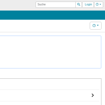
Suche
Hilf
Login
Suchen
Hilfe