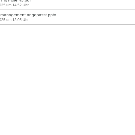
 mit Folie 43.pdf
2025 um 14:52 Uhr
management angepasst.pptx
2025 um 13:05 Uhr