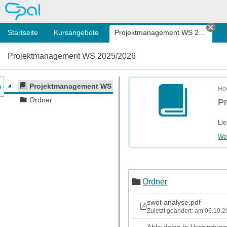
OPAL
Startseite
Kursangebote
Projektmanagement WS 2...
Tab
Projektmanagement WS 2025/2026
nzeige des Kursmenüs
Projektmanagement WS 2025/2026
Hoc
Ordner
P
Lie
Wei
Ordner
swot analyse.pdf
Zuletzt geändert: am 06.10.