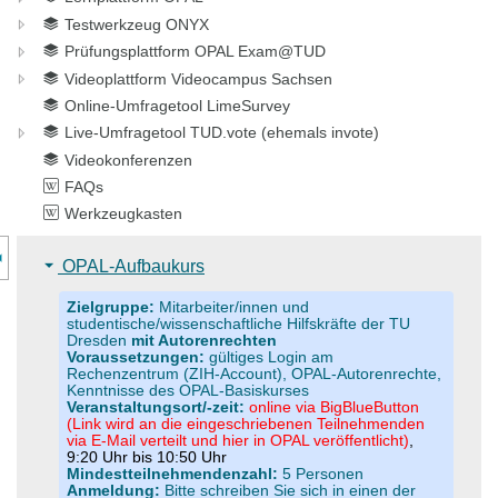
Testwerkzeug ONYX
Prüfungsplattform OPAL Exam@TUD
Videoplattform Videocampus Sachsen
Online-Umfragetool LimeSurvey
Live-Umfragetool TUD.vote (ehemals invote)
Videokonferenzen
FAQs
Werkzeugkasten
nzeige des Kursmenüs
OPAL-Aufbaukurs
Zielgruppe:
Mitarbeiter/innen und
studentische/wissenschaftliche Hilfskräfte der TU
Dresden
mit Autorenrechten
Voraussetzungen:
gültiges Login am
Rechenzentrum (ZIH-Account), OPAL-Autorenrechte,
Kenntnisse des OPAL-Basiskurses
Veranstaltungsort/-zeit:
online via BigBlueButton
(Link wird an die eingeschriebenen Teilnehmenden
via E-Mail verteilt und hier in OPAL veröffentlicht)
,
9:20 Uhr bis 10:50 Uhr
Mindestteilnehmendenzahl:
5 Personen
Anmeldung:
Bitte schreiben Sie sich in einen der