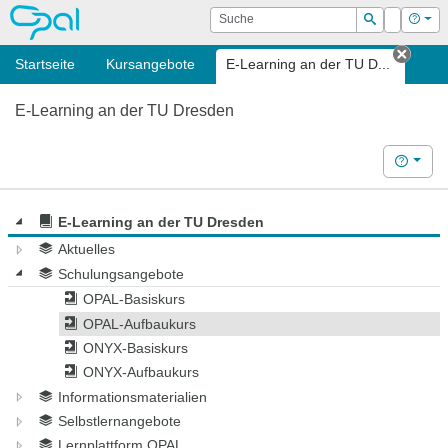
OPAL
Suche
Login
Hilf
Suchen
Startseite
Kursangebote
E-Learning an der TU D...
Tab s
E-Learning an der TU Dresden
Hilfe
E-Learning an der TU Dresden
Aktuelles
Schulungsangebote
OPAL-Basiskurs
OPAL-Aufbaukurs
ONYX-Basiskurs
ONYX-Aufbaukurs
Informationsmaterialien
Selbstlernangebote
Lernplattform OPAL