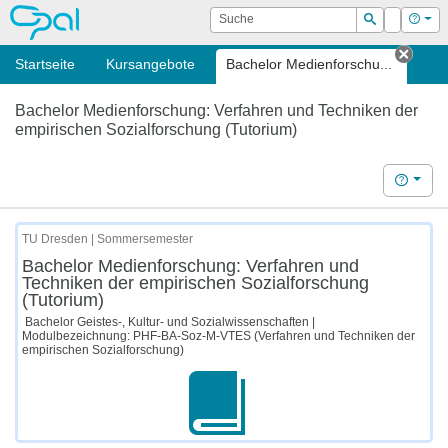
OPAL
Suche
Login
Hilf
Suchen
Startseite
Kursangebote
Bachelor Medienforschu...
Tab s
Bachelor Medienforschung: Verfahren und Techniken der
empirischen Sozialforschung (Tutorium)
Hilfe
TU Dresden | Sommersemester
Bachelor Medienforschung: Verfahren und
Techniken der empirischen Sozialforschung
(Tutorium)
Bachelor Geistes-, Kultur- und Sozialwissenschaften |
Modulbezeichnung: PHF-BA-Soz-M-VTES (Verfahren und Techniken der
empirischen Sozialforschung)