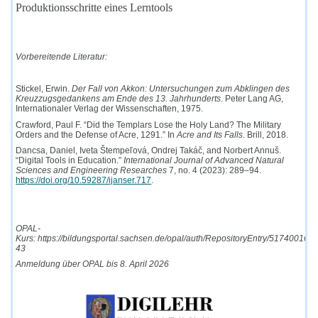
4.
Produktionsschritte eines Lerntools
Vorbereitende Literatur:
Stickel, Erwin.
Der Fall von Akkon: Untersuchungen zum Abklingen des
Kreuzzugsgedankens am Ende des 13. Jahrhunderts
. Peter Lang AG,
Internationaler Verlag der Wissenschaften, 1975.
Crawford, Paul F. “Did the Templars Lose the Holy Land?
The Military
Orders and the Defense of Acre, 1291.” In
Acre and Its Falls
. Brill, 2018.
Dancsa, Daniel, Iveta Štempeľová, Ondrej Takáč, and Norbert Annuš.
“Digital Tools in Education.”
International Journal of Advanced Natural
Sciences and Engineering Researches
7, no. 4 (2023): 289–94.
https://doi.org/10.59287/ijanser.717
.
OPAL-
Kurs:
https://bildungsportal.sachsen.de/opal/auth/RepositoryEntry/517400166
43
Anmeldung über OPAL bis 8. April 2026