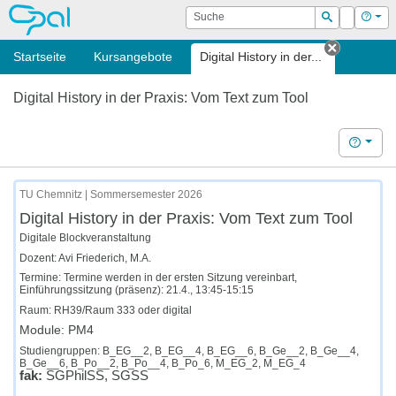
OPAL
Suche
Login
Hilf
Suchen
Startseite
Kursangebote
Digital History in der...
Tab schl
Digital History in der Praxis: Vom Text zum Tool
Hilfe
TU Chemnitz | Sommersemester 2026
Digital History in der Praxis: Vom Text zum Tool
Digitale Blockveranstaltung
Dozent: Avi Friederich, M.A.
Termine: Termine werden in der ersten Sitzung vereinbart,
Einführungssitzung (präsenz): 21.4., 13:45-15:15
Raum: RH39/Raum 333 oder digital
Module: PM4
Studiengruppen: B_EG__2, B_EG__4, B_EG__6, B_Ge__2, B_Ge__4,
B_Ge__6, B_Po__2, B_Po__4, B_Po_6, M_EG_2, M_EG_4
fak:
SGPhilSS, SGSS