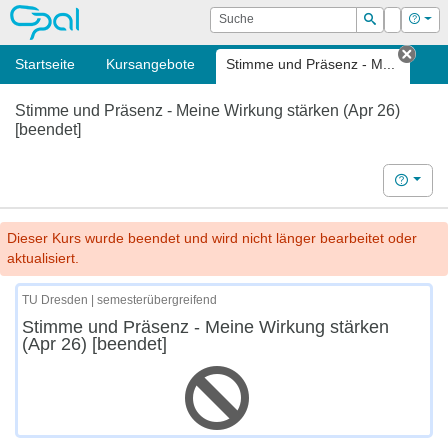
OPAL
Suche
Login
Hilf
Suchen
Startseite
Kursangebote
Stimme und Präsenz - M...
Tab 
Stimme und Präsenz - Meine Wirkung stärken (Apr 26)
[beendet]
Hilfe
Dieser Kurs wurde beendet und wird nicht länger bearbeitet oder
aktualisiert.
TU Dresden | semesterübergreifend
Stimme und Präsenz - Meine Wirkung stärken
(Apr 26) [beendet]