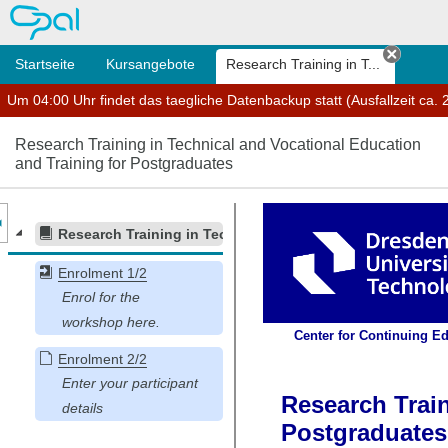
OPAL
Startseite
Kursangebote
Research Training in T...
Tab sc
Um 04:00 Uhr findet das taegliche Datenbackup statt (Ausfallzeit ca. 2
Research Training in Technical and Vocational Education
and Training for Postgraduates
nzeige des Kursmenüs
Research Training in Technical and Vocational Education
Enrolment 1/2
Enrolment 2/2