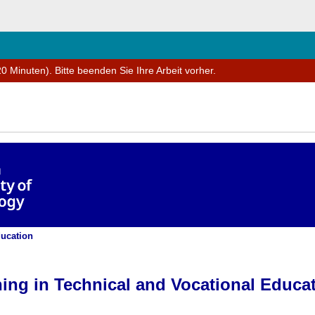
hließen
0 Minuten). Bitte beenden Sie Ihre Arbeit vorher.
 and Training for Postgraduates