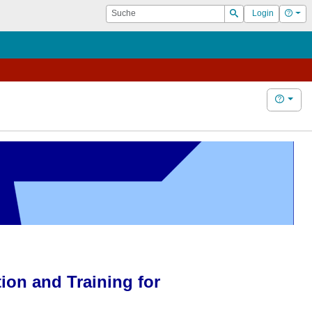
Suche
Hilf
Login
Suchen
Hilfe