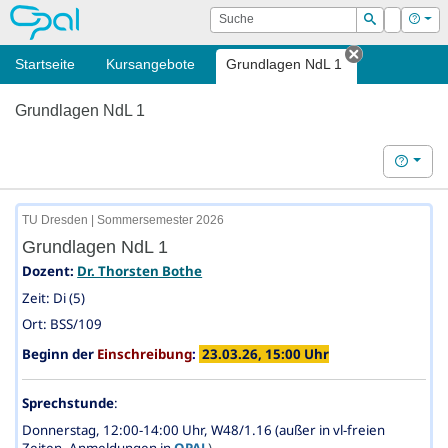
OPAL
Suche
Login
Hilf
Suchen
Startseite
Kursangebote
Grundlagen NdL 1
Tab schließ
Grundlagen NdL 1
Hilfe
TU Dresden | Sommersemester 2026
Grundlagen NdL 1
Dozent:
Dr. Thorsten Bothe
Zeit: Di (5)
Ort: BSS/109
Beginn der
Einschreibung
:
23.03.26, 15:00 Uhr
Sprechstunde
:
Donnerstag, 12:00-14:00 Uhr
,
W48/1.16
(außer in vl-freien
Zeiten, Anmeldungen in
OPAL
)