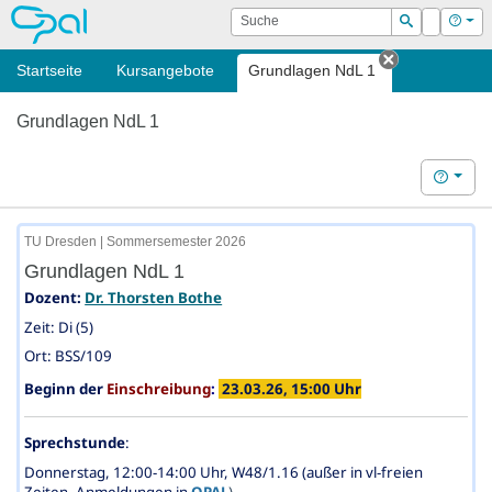
OPAL
Suche
Login
Hilf
Suchen
Startseite
Kursangebote
Grundlagen NdL 1
Tab schließ
Grundlagen NdL 1
Hilfe
TU Dresden | Sommersemester 2026
Grundlagen NdL 1
Dozent:
Dr. Thorsten Bothe
Zeit: Di (5)
Ort: BSS/109
Beginn der
Einschreibung
:
23.03.26, 15:00 Uhr
Sprechstunde
:
Donnerstag, 12:00-14:00 Uhr
,
W48/1.16
(außer in vl-freien
Zeiten, Anmeldungen in
OPAL
)