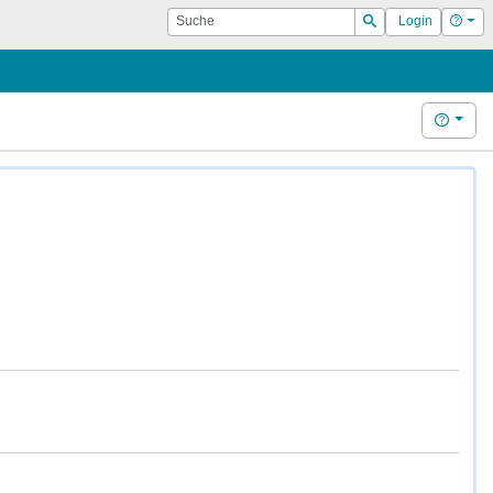
Suche
Hilf
Login
Suchen
Hilfe