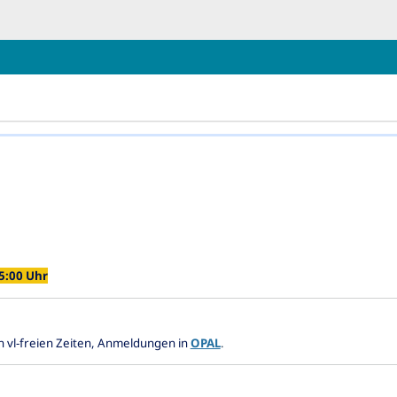
hließen
15:00 Uhr
in vl-freien Zeiten, Anmeldungen in
OPAL
.