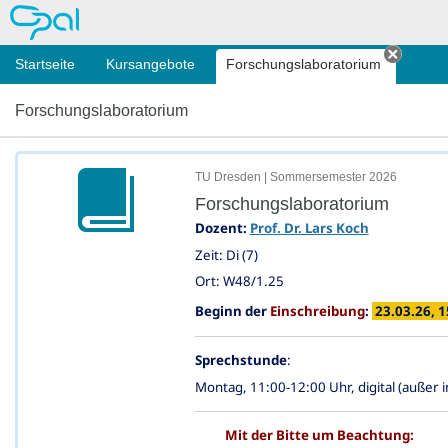
OPAL
Startseite
Kursangebote
Forschungslaboratorium
Tab sc
Forschungslaboratorium
TU Dresden | Sommersemester 2026
Forschungslaboratorium
Dozent:
Prof. Dr. Lars Koch
Zeit: Di (7)
Ort: W48/1.25
Beginn der
Einschreibung
:
23.03.26, 
Sprechstunde
:
Montag, 11:00-12:00 Uhr, digital (außer 
Mit der Bitte um Beachtung: