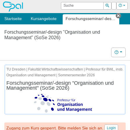
OPAL
Suche
Login
Hilf
Suchen
Startseite
Kursangebote
Forschungsseminar/-des...
Tab 
Forschungsseminar/-design "Organisation und
Management" (SoSe 2026)
Hilfe
TU Dresden | Fakultät Wirtschaftswissenschaften | Professur für BWL, insb.
Organisation und Management | Sommersemester 2026
Forschungsseminar/-design "Organisation und
Management" (SoSe 2026)
Zugang zum Kurs gesperrt. Bitte melden Sie sich an.
Login