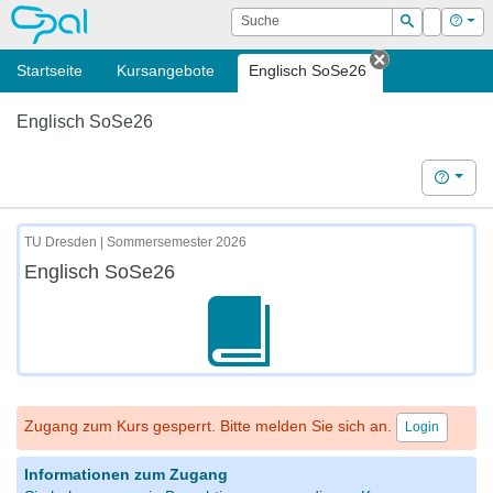
OPAL
Suche
Login
Hilf
Suchen
Startseite
Kursangebote
Englisch SoSe26
Tab schließe
Englisch SoSe26
Hilfe
TU Dresden | Sommersemester 2026
Englisch SoSe26
Zugang zum Kurs gesperrt. Bitte melden Sie sich an.
Login
Informationen zum Zugang