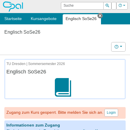
OPAL
Suche
Login
Hilf
Suchen
Startseite
Kursangebote
Englisch SoSe26
Tab schließe
Englisch SoSe26
Hilfe
TU Dresden | Sommersemester 2026
Englisch SoSe26
Zugang zum Kurs gesperrt. Bitte melden Sie sich an.
Login
Informationen zum Zugang