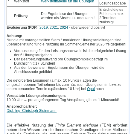
*
Werkstoff
Werkstofftabelle für die Übungen
Lösungsabgabe
Entschuldigtes
Die Ergebnisse der Übungen
Fehlen an max.
Prüfung
werden als Abschluss anerkannt!
2 Terminen
zulässig!
Evaluierung (PDF):
2019
,
2021
,
2024
- überwiegend positiv!
Achtung:
Nur die mit vorangestellten Stern * markierten Übungsanleitungen sind
überarbeitet und für die Nutzung im Sommer-Semester 2026 freigegeben!
Vorrausetzung für den Leistungsnachweis ist die erfolgreiche Lösung
der 6 Übungsaufgaben.
Der Bearbeitungsaufwand pro Übungskomplex beträgt im
Durchschnitt 17 Stunden!
Aus den bewerteten Ergebnissen der Übungen wird die
Abschlussnote gebildet.
Die geforderten Lösungen (à max. 10 Punkte) laden die
eingeschriebenen Teilnehmer bis zum nächsten Übungstermin bzw. zu
einem benannten Termin (spätestens 10 Uhr) bei
Opal
hoch.
Verspätete Lösungseinsendungen:
10:00 Uhr → pro angefangenem Tag Verspätung gibt es 1 Minusunkt!
Ansprechpartner:
Dipl.-Ing. Christoph Steinmann
Die effektive Nutzung der
Finite Element Methode
(FEM) erfordert
neben dem Wissen um die theoretischen Grundlagen dieser Methode