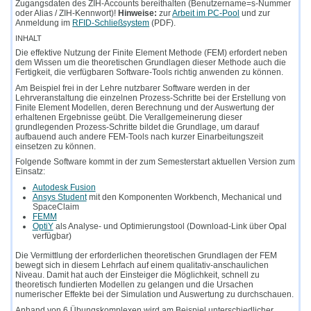
Zugangsdaten des ZIH-Accounts bereithalten (Benutzername=s-Nummer
oder Alias / ZIH-Kennwort)!
Hinweise:
zur
Arbeit im PC-Pool
und zur
Anmeldung im
RFID-Schließsystem
(PDF).
INHALT
Die effektive Nutzung der Finite Element Methode (FEM) erfordert neben
dem Wissen um die theoretischen Grundlagen dieser Methode auch die
Fertigkeit, die verfügbaren Software-Tools richtig anwenden zu können.
Am Beispiel frei in der Lehre nutzbarer Software werden in der
Lehrveranstaltung die einzelnen Prozess-Schritte bei der Erstellung von
Finite Element Modellen, deren Berechnung und der Auswertung der
erhaltenen Ergebnisse geübt. Die Verallgemeinerung dieser
grundlegenden Prozess-Schritte bildet die Grundlage, um darauf
aufbauend auch andere FEM-Tools nach kurzer Einarbeitungszeit
einsetzen zu können.
Folgende Software kommt in der zum Semesterstart aktuellen Version zum
Einsatz:
Autodesk Fusion
Ansys Student
mit den Komponenten Workbench, Mechanical und
SpaceClaim
FEMM
OptiY
als Analyse- und Optimierungstool (Download-Link über Opal
verfügbar)
Die Vermittlung der erforderlichen theoretischen Grundlagen der FEM
bewegt sich in diesem Lehrfach auf einem qualitativ-anschaulichen
Niveau. Damit hat auch der Einsteiger die Möglichkeit, schnell zu
theoretisch fundierten Modellen zu gelangen und die Ursachen
numerischer Effekte bei der Simulation und Auswertung zu durchschauen.
Anhand von 6 Übungskomplexen wird am Beispiel unterschiedlicher