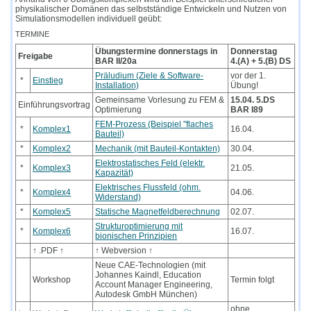
physikalischer Domänen das selbstständige Entwickeln und Nutzen von
Simulationsmodellen individuell geübt:
TERMINE
Übungstermine donnerstags in
Donnerstag
Freigabe
BAR II/20a
4.(A) + 5.(B) DS
Präludium (Ziele & Software-
vor der 1.
*
Einstieg
Installation)
Übung!
Gemeinsame Vorlesung zu FEM &
15.04. 5.DS
Einführungsvortrag
Optimierung
BAR I89
FEM-Prozess (Beispiel "flaches
*
Komplex1
16.04.
Bauteil)
*
Komplex2
Mechanik (mit Bauteil-Kontakten)
30.04.
Elektrostatisches Feld (elektr.
*
Komplex3
21.05.
Kapazität)
Elektrisches Flussfeld (ohm.
*
Komplex4
04.06.
Widerstand)
*
Komplex5
Statische Magnetfeldberechnung
02.07.
Strukturoptimierung mit
*
Komplex6
16.07.
bionischen Prinzipien
↑ .PDF ↑
↑ Webversion ↑
Neue CAE-Technologien (mit
Johannes Kaindl, Education
Workshop
Termin folgt
Account Manager Engineering,
Autodesk GmbH München)
ohne