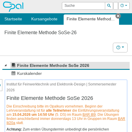
OPAL
Suche
Login
Hilf
Suchen
Startseite
Kursangebote
Finite Elemente Method...
Tab s
Finite Elemente Methode SoSe-26
Hilfe
Finite Elemente Methode SoSe 2026
Kurskalender
nzeige des Kursmenüs
Institut für Feinwerktechnik und Elektronik-Design | Sommersemester
2026
Finite Elemente Methode SoSe 2026
Die Einschreibung bitte im Opalkurs vornehmen. Beginn der
Lehrveranstaltung ist für
alle Teilnehmer
die Einführungsveranstaltung
am
15.04.2026 um 14:50 Uhr
(5. DS) im Raum
BAR I89
. Die Übungen
finden anschließend immer donnerstags 13 Uhr in Gruppen im Raum
BAR
II/20a
statt.
Achtung:
Zum ersten Übungstermin unbedingt die persönlichen