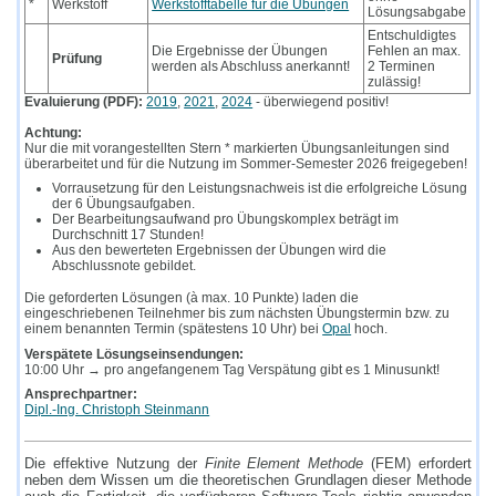
*
Werkstoff
Werkstofftabelle für die Übungen
Lösungsabgabe
Entschuldigtes
Die Ergebnisse der Übungen
Fehlen an max.
Prüfung
werden als Abschluss anerkannt!
2 Terminen
zulässig!
Evaluierung (PDF):
2019
,
2021
,
2024
- überwiegend positiv!
Achtung:
Nur die mit vorangestellten Stern * markierten Übungsanleitungen sind
überarbeitet und für die Nutzung im Sommer-Semester 2026 freigegeben!
Vorrausetzung für den Leistungsnachweis ist die erfolgreiche Lösung
der 6 Übungsaufgaben.
Der Bearbeitungsaufwand pro Übungskomplex beträgt im
Durchschnitt 17 Stunden!
Aus den bewerteten Ergebnissen der Übungen wird die
Abschlussnote gebildet.
Die geforderten Lösungen (à max. 10 Punkte) laden die
eingeschriebenen Teilnehmer bis zum nächsten Übungstermin bzw. zu
einem benannten Termin (spätestens 10 Uhr) bei
Opal
hoch.
Verspätete Lösungseinsendungen:
10:00 Uhr → pro angefangenem Tag Verspätung gibt es 1 Minusunkt!
Ansprechpartner:
Dipl.-Ing. Christoph Steinmann
Die effektive Nutzung der
Finite Element Methode
(FEM) erfordert
neben dem Wissen um die theoretischen Grundlagen dieser Methode