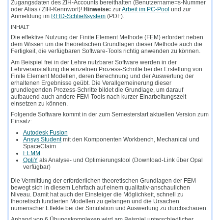
Zugangsdaten des ZIH-Accounts bereithalten (Benutzername=s-Nummer
oder Alias / ZIH-Kennwort)!
Hinweise:
zur
Arbeit im PC-Pool
und zur
Anmeldung im
RFID-Schließsystem
(PDF).
INHALT
Die effektive Nutzung der Finite Element Methode (FEM) erfordert neben
dem Wissen um die theoretischen Grundlagen dieser Methode auch die
Fertigkeit, die verfügbaren Software-Tools richtig anwenden zu können.
Am Beispiel frei in der Lehre nutzbarer Software werden in der
Lehrveranstaltung die einzelnen Prozess-Schritte bei der Erstellung von
Finite Element Modellen, deren Berechnung und der Auswertung der
erhaltenen Ergebnisse geübt. Die Verallgemeinerung dieser
grundlegenden Prozess-Schritte bildet die Grundlage, um darauf
aufbauend auch andere FEM-Tools nach kurzer Einarbeitungszeit
einsetzen zu können.
Folgende Software kommt in der zum Semesterstart aktuellen Version zum
Einsatz:
Autodesk Fusion
Ansys Student
mit den Komponenten Workbench, Mechanical und
SpaceClaim
FEMM
OptiY
als Analyse- und Optimierungstool (Download-Link über Opal
verfügbar)
Die Vermittlung der erforderlichen theoretischen Grundlagen der FEM
bewegt sich in diesem Lehrfach auf einem qualitativ-anschaulichen
Niveau. Damit hat auch der Einsteiger die Möglichkeit, schnell zu
theoretisch fundierten Modellen zu gelangen und die Ursachen
numerischer Effekte bei der Simulation und Auswertung zu durchschauen.
Anhand von 6 Übungskomplexen wird am Beispiel unterschiedlicher