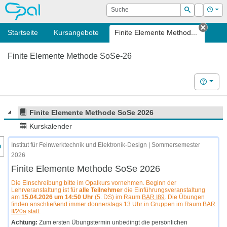
OPAL
Suche
Login
Hilf
Suchen
Startseite
Kursangebote
Finite Elemente Method...
Tab s
Finite Elemente Methode SoSe-26
Hilfe
Finite Elemente Methode SoSe 2026
Kurskalender
nzeige des Kursmenüs
Institut für Feinwerktechnik und Elektronik-Design | Sommersemester
2026
Finite Elemente Methode SoSe 2026
Die Einschreibung bitte im Opalkurs vornehmen. Beginn der
Lehrveranstaltung ist für
alle Teilnehmer
die Einführungsveranstaltung
am
15.04.2026 um 14:50 Uhr
(5. DS) im Raum
BAR I89
. Die Übungen
finden anschließend immer donnerstags 13 Uhr in Gruppen im Raum
BAR
II/20a
statt.
Achtung:
Zum ersten Übungstermin unbedingt die persönlichen