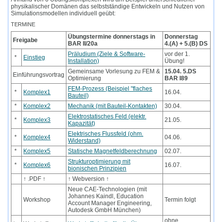
physikalischer Domänen das selbstständige Entwickeln und Nutzen von
Simulationsmodellen individuell geübt:
TERMINE
Übungstermine donnerstags in
Donnerstag
Freigabe
BAR II/20a
4.(A) + 5.(B) DS
Präludium (Ziele & Software-
vor der 1.
*
Einstieg
Installation)
Übung!
Gemeinsame Vorlesung zu FEM &
15.04. 5.DS
Einführungsvortrag
Optimierung
BAR I89
FEM-Prozess (Beispiel "flaches
*
Komplex1
16.04.
Bauteil)
*
Komplex2
Mechanik (mit Bauteil-Kontakten)
30.04.
Elektrostatisches Feld (elektr.
*
Komplex3
21.05.
Kapazität)
Elektrisches Flussfeld (ohm.
*
Komplex4
04.06.
Widerstand)
*
Komplex5
Statische Magnetfeldberechnung
02.07.
Strukturoptimierung mit
*
Komplex6
16.07.
bionischen Prinzipien
↑ .PDF ↑
↑ Webversion ↑
Neue CAE-Technologien (mit
Johannes Kaindl, Education
Workshop
Termin folgt
Account Manager Engineering,
Autodesk GmbH München)
ohne