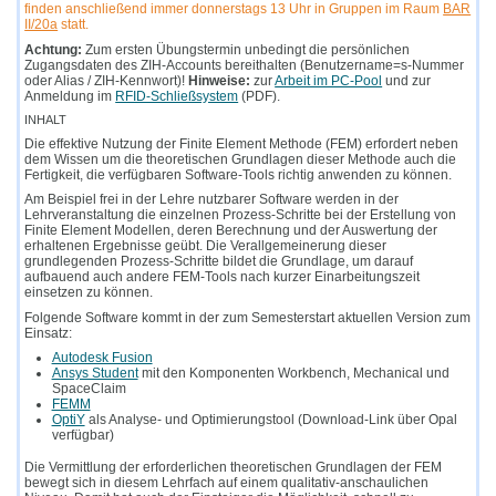
finden anschließend immer donnerstags 13 Uhr in Gruppen im Raum
BAR
II/20a
statt.
Achtung:
Zum ersten Übungstermin unbedingt die persönlichen
Zugangsdaten des ZIH-Accounts bereithalten (Benutzername=s-Nummer
oder Alias / ZIH-Kennwort)!
Hinweise:
zur
Arbeit im PC-Pool
und zur
Anmeldung im
RFID-Schließsystem
(PDF).
INHALT
Die effektive Nutzung der Finite Element Methode (FEM) erfordert neben
dem Wissen um die theoretischen Grundlagen dieser Methode auch die
Fertigkeit, die verfügbaren Software-Tools richtig anwenden zu können.
Am Beispiel frei in der Lehre nutzbarer Software werden in der
Lehrveranstaltung die einzelnen Prozess-Schritte bei der Erstellung von
Finite Element Modellen, deren Berechnung und der Auswertung der
erhaltenen Ergebnisse geübt. Die Verallgemeinerung dieser
grundlegenden Prozess-Schritte bildet die Grundlage, um darauf
aufbauend auch andere FEM-Tools nach kurzer Einarbeitungszeit
einsetzen zu können.
Folgende Software kommt in der zum Semesterstart aktuellen Version zum
Einsatz:
Autodesk Fusion
Ansys Student
mit den Komponenten Workbench, Mechanical und
SpaceClaim
FEMM
OptiY
als Analyse- und Optimierungstool (Download-Link über Opal
verfügbar)
Die Vermittlung der erforderlichen theoretischen Grundlagen der FEM
bewegt sich in diesem Lehrfach auf einem qualitativ-anschaulichen