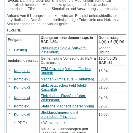
Niveau. Damit hat auch der Einsteiger die Möglichkeit, schnell zu
theoretisch fundierten Modellen zu gelangen und die Ursachen
numerischer Effekte bei der Simulation und Auswertung zu durchschauen.
Anhand von 6 Übungskomplexen wird am Beispiel unterschiedlicher
physikalischer Domänen das selbstständige Entwickeln und Nutzen von
Simulationsmodellen individuell geübt:
TERMINE
Übungstermine donnerstags in
Donnerstag
Freigabe
BAR II/20a
4.(A) + 5.(B) DS
Präludium (Ziele & Software-
vor der 1.
*
Einstieg
Installation)
Übung!
Gemeinsame Vorlesung zu FEM &
15.04. 5.DS
Einführungsvortrag
Optimierung
BAR I89
FEM-Prozess (Beispiel "flaches
*
Komplex1
16.04.
Bauteil)
*
Komplex2
Mechanik (mit Bauteil-Kontakten)
30.04.
Elektrostatisches Feld (elektr.
*
Komplex3
21.05.
Kapazität)
Elektrisches Flussfeld (ohm.
*
Komplex4
04.06.
Widerstand)
*
Komplex5
Statische Magnetfeldberechnung
02.07.
Strukturoptimierung mit
*
Komplex6
16.07.
bionischen Prinzipien
↑ .PDF ↑
↑ Webversion ↑
Neue CAE-Technologien (mit