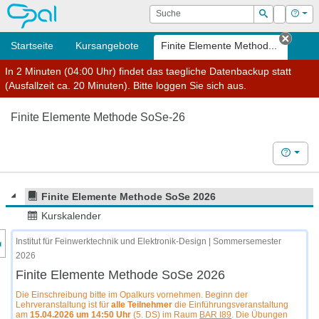
OPAL
Suche
Login
Hilf
Suchen
Startseite
Kursangebote
Finite Elemente Method...
Tab s
In 2 Minuten (04:00 Uhr) findet das taegliche Datenbackup statt
(Ausfallzeit ca. 20 Minuten). Bitte loggen Sie sich aus.
Finite Elemente Methode SoSe-26
Hilfe
Finite Elemente Methode SoSe 2026
Kurskalender
nzeige des Kursmenüs
Institut für Feinwerktechnik und Elektronik-Design | Sommersemester
2026
Finite Elemente Methode SoSe 2026
Die Einschreibung bitte im Opalkurs vornehmen. Beginn der
Lehrveranstaltung ist für
alle Teilnehmer
die Einführungsveranstaltung
am
15.04.2026 um 14:50 Uhr
(5. DS) im Raum
BAR I89
. Die Übungen