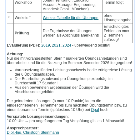
Johannes Kaindl, Education
Workshop
Termin folgt
Account Manager Engineering,
Autodesk GmbH München)
ohne
*
Werkstoff
Werkstofftabelle für die Übungen
Lösungsabgabe
Entschuldigtes
Die Ergebnisse der Übungen
Fehlen an max.
Prüfung
werden als Abschluss anerkannt!
2 Terminen
zulässig!
Evaluierung (PDF):
2019
,
2021
,
2024
- überwiegend positiv!
Achtung:
Nur die mit vorangestellten Stern * markierten Übungsanleitungen sind
überarbeitet und für die Nutzung im Sommer-Semester 2026 freigegeben!
Vorrausetzung für den Leistungsnachweis ist die erfolgreiche Lösung
der 6 Übungsaufgaben.
Der Bearbeitungsaufwand pro Übungskomplex beträgt im
Durchschnitt 17 Stunden!
Aus den bewerteten Ergebnissen der Übungen wird die
Abschlussnote gebildet.
Die geforderten Lösungen (à max. 10 Punkte) laden die
eingeschriebenen Teilnehmer bis zum nächsten Übungstermin bzw. zu
einem benannten Termin (spätestens 10 Uhr) bei
Opal
hoch.
Verspätete Lösungseinsendungen:
10:00 Uhr → pro angefangenem Tag Verspätung gibt es 1 Minusunkt!
Ansprechpartner:
Dipl.-Ing. Christoph Steinmann